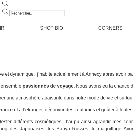
Recherche
de
produits
IR
SHOP BIO
CORNERS
ve et dynamique, j’habite actuellement à Annecy après avoir p
s ensemble
passionnés de voyage
. Nous avons eu la chance de
r une atmosphère apaisante dans notre mode de vie et surtout o
France et à l’étranger, découvrir des coutumes et goûter à toutes 
tester différents cosmétiques. J’ai pu ainsi agrandir mes co
ing des Japonaises, les Banya Russes, le maquillage Ayur