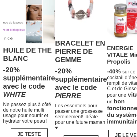
BRACELET EN
ENERGIE
HUILE DE THE
PIERRE DE
VITALE Mi
BLANC
GEMME
Propolis
-20%
-20%
-40%
sur ce
supplémentaire
cocktail d’éne
supplémentaire
rempli de vit
avec le code
avec le code
C et de Gins
WHITE
vita
PIERRE
pour une
bon
un
Ne passez plus à côté
Les essentiels pour
fonctionn
de notre huile multi
passer une grossesse
du systèm
usage pour nourrir et
sereinement! Idéale
hydrater votre peau !
immunitair
pour une future maman
♥
JE TESTE
JE LE V