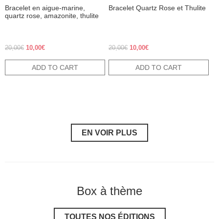
Bracelet en aigue-marine,
Bracelet Quartz Rose et Thulite
quartz rose, amazonite, thulite
Original price was: 20,00€.
Current price is: 10,00€.
Original price was: 20,00€.
Current price is: 10,00€.
20,00
€
10,00
€
20,00
€
10,00
€
ADD TO CART
ADD TO CART
EN VOIR PLUS
Box à thème
TOUTES NOS ÉDITIONS