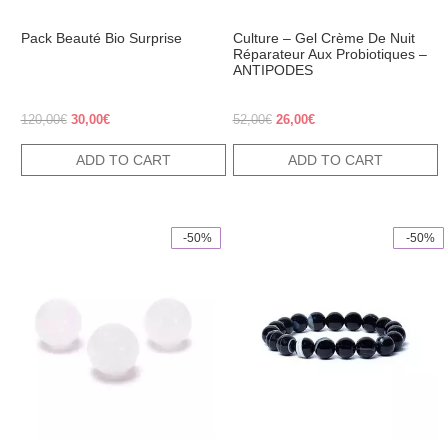
Pack Beauté Bio Surprise
Culture – Gel Crème De Nuit
Réparateur Aux Probiotiques –
ANTIPODES
Original price was: 120,00€.
Current price is: 30,00€.
Original price was: 52,00€.
Current price is: 26,00€
120,00
€
30,00
€
52,00
€
26,00
€
ADD TO CART
ADD TO CART
 -50%
 -50%