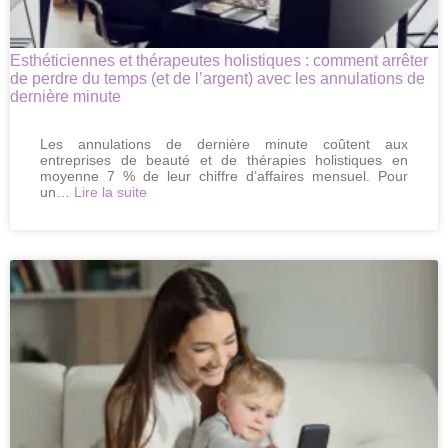
Esthéticiennes et thérapeutes holistiques : comment arrêter
de perdre du temps (et de l’argent) avec les annulations de
dernière minute
Les annulations de dernière minute coûtent aux
entreprises de beauté et de thérapies holistiques en
moyenne 7 % de leur chiffre d’affaires mensuel. Pour
:
un…
Lire la suite
Esthéticiennes
et
thérapeutes
holistiques
:
comment
arrêter
de
perdre
du
temps
(et
de
l’argent)
avec
les