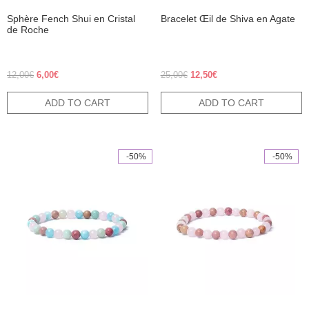
Sphère Fench Shui en Cristal
Bracelet Œil de Shiva en Agate
de Roche
Original price was: 12,00€.
Current price is: 6,00€.
Original price was: 25,00€.
Current price is: 12,50€
12,00
€
6,00
€
25,00
€
12,50
€
ADD TO CART
ADD TO CART
 -50%
 -50%