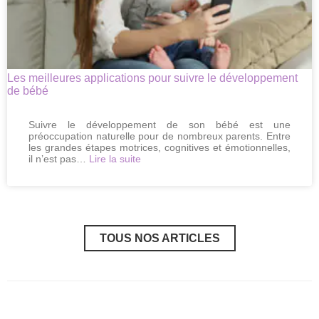
annulations
de
dernière
minute
Les meilleures applications pour suivre le développement
de bébé
Suivre le développement de son bébé est une
préoccupation naturelle pour de nombreux parents. Entre
les grandes étapes motrices, cognitives et émotionnelles,
:
il n’est pas…
Lire la suite
Les
meilleures
applications
pour
suivre
le
TOUS NOS ARTICLES
développement
de
bébé