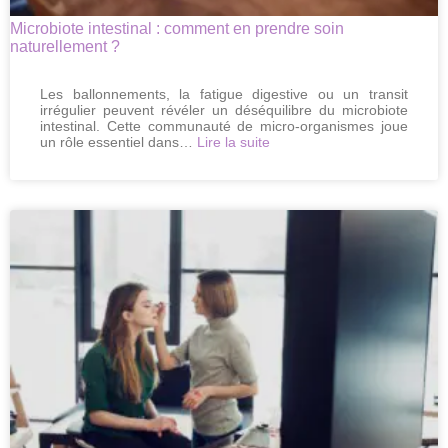
Microbiote intestinal : comment en prendre soin
naturellement ?
Les ballonnements, la fatigue digestive ou un transit
irrégulier peuvent révéler un déséquilibre du microbiote
intestinal. Cette communauté de micro-organismes joue
:
un rôle essentiel dans…
Lire la suite
Microbiote
intestinal
:
comment
en
prendre
soin
naturellement
?