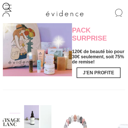
Recherche
de
produits
PACK
SURPRISE
120€ de beauté bio pour
30€ seulement, soit 75%
de remise!
J’EN PROFITE