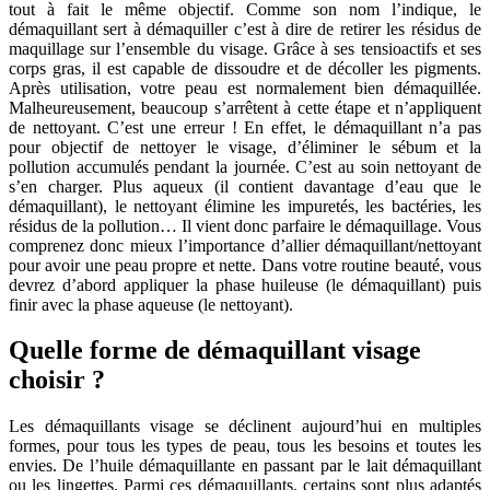
tout à fait le même objectif. Comme son nom l’indique, le
démaquillant sert à démaquiller c’est à dire de retirer les résidus de
maquillage sur l’ensemble du visage. Grâce à ses tensioactifs et ses
corps gras, il est capable de dissoudre et de décoller les pigments.
Après utilisation, votre peau est normalement bien démaquillée.
Malheureusement, beaucoup s’arrêtent à cette étape et n’appliquent
de nettoyant. C’est une erreur ! En effet, le démaquillant n’a pas
pour objectif de nettoyer le visage, d’éliminer le sébum et la
pollution accumulés pendant la journée. C’est au soin nettoyant de
s’en charger. Plus aqueux (il contient davantage d’eau que le
démaquillant), le nettoyant élimine les impuretés, les bactéries, les
résidus de la pollution… Il vient donc parfaire le démaquillage. Vous
comprenez donc mieux l’importance d’allier démaquillant/nettoyant
pour avoir une peau propre et nette. Dans votre routine beauté, vous
devrez d’abord appliquer la phase huileuse (le démaquillant) puis
finir avec la phase aqueuse (le nettoyant).
Quelle forme de démaquillant visage
choisir ?
Les démaquillants visage se déclinent aujourd’hui en multiples
formes, pour tous les types de peau, tous les besoins et toutes les
envies. De l’huile démaquillante en passant par le lait démaquillant
ou les lingettes. Parmi ces démaquillants, certains sont plus adaptés