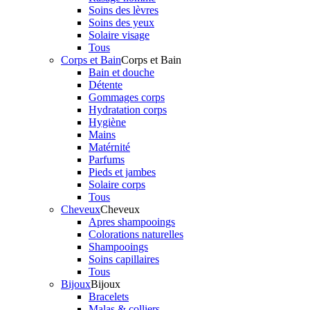
Soins des lèvres
Soins des yeux
Solaire visage
Tous
Corps et Bain
Corps et Bain
Bain et douche
Détente
Gommages corps
Hydratation corps
Hygiène
Mains
Matérnité
Parfums
Pieds et jambes
Solaire corps
Tous
Cheveux
Cheveux
Apres shampooings
Colorations naturelles
Shampooings
Soins capillaires
Tous
Bijoux
Bijoux
Bracelets
Malas & colliers