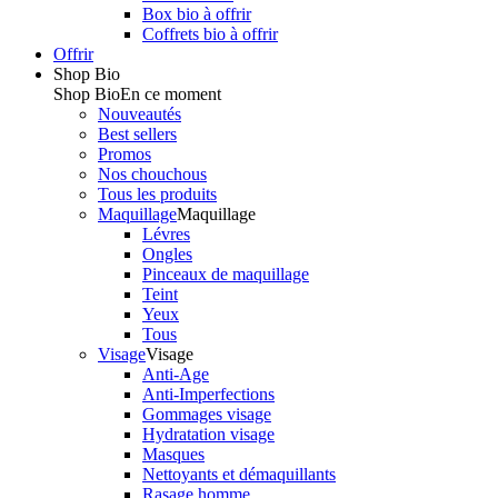
Box bio à offrir
Coffrets bio à offrir
Offrir
Shop Bio
Shop Bio
En ce moment
Nouveautés
Best sellers
Promos
Nos chouchous
Tous les produits
Maquillage
Maquillage
Lévres
Ongles
Pinceaux de maquillage
Teint
Yeux
Tous
Visage
Visage
Anti-Age
Anti-Imperfections
Gommages visage
Hydratation visage
Masques
Nettoyants et démaquillants
Rasage homme