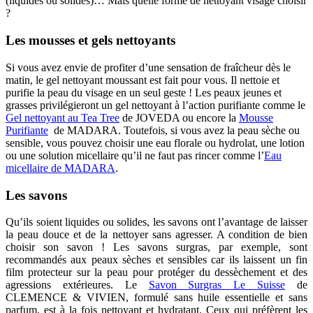
(liquides ou solides)… Mais quelle forme de nettoyant visage choisir
?
Les mousses et gels nettoyants
Si vous avez envie de profiter d’une sensation de fraîcheur dès le
matin, le gel nettoyant moussant est fait pour vous. Il nettoie et
purifie la peau du visage en un seul geste ! Les peaux jeunes et
grasses privilégieront un gel nettoyant à l’action purifiante comme le
Gel nettoyant au Tea Tree
de JOVEDA ou encore la
Mousse
Purifiante
de MADARA. Toutefois, si vous avez la peau sèche ou
sensible, vous pouvez choisir une eau florale ou hydrolat, une lotion
ou une solution micellaire qu’il ne faut pas rincer comme l’
Eau
micellaire de MADARA
.
Les savons
Qu’ils soient liquides ou solides, les savons ont l’avantage de laisser
la peau douce et de la nettoyer sans agresser. A condition de bien
choisir son savon ! Les savons surgras, par exemple, sont
recommandés aux peaux sèches et sensibles car ils laissent un fin
film protecteur sur la peau pour protéger du dessèchement et des
agressions extérieures. Le
Savon Surgras Le Suisse
de
CLEMENCE & VIVIEN, formulé sans huile essentielle et sans
parfum, est à la fois nettoyant et hydratant. Ceux qui préfèrent les