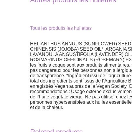
Tous les produits les huilettes
HELIANTHUS ANNUUS (SUNFLOWER) SEED OI
CHINENSIS (JOJOBA) SEED OIL*, ARGANIA S
LAVANDULA ANGUSTIFOLIA (LAVENDER) OIL
ROSMARINUS OFFICINALIS (ROSEMARY) EXTRACT
les fruits à coque sont aux produits alimentaires
pas dangereux pour les personnes non allergiques
de transparence. *Ingrédient issu de l’agriculture
total des ingrédients sont issus de l’Agriculture
enregistrés Vegan auprès de la Vegan Society. 
recommandations : Usage externe exclusivement. 
de l’huile végétale vierge. Ne pas utiliser chez 
personnes hypersensibles aux huiles essentielles. 
et de la chaleur.
Related products