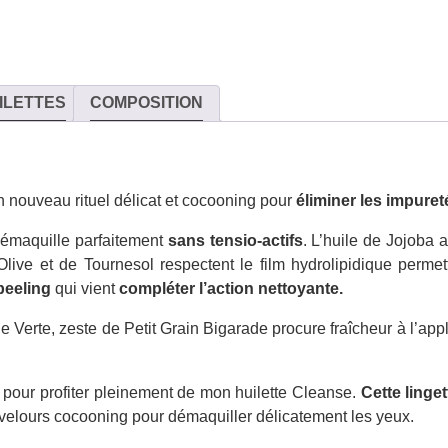
ILETTES
COMPOSITION
n nouveau rituel délicat et cocooning pour
éliminer les impuret
démaquille parfaitement
sans tensio-actifs
. L’huile de Jojoba a
live et de Tournesol respectent le film hydrolipidique permet
peeling
qui vient
compléter l’action nettoyante.
Verte, zeste de Petit Grain Bigarade procure fraîcheur à l’app
pour profiter pleinement de mon huilette Cleanse.
Cette linge
e velours cocooning pour démaquiller délicatement les yeux.