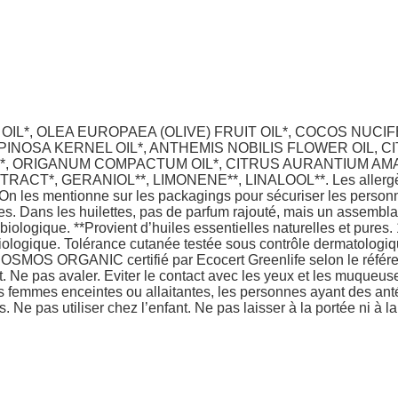
L*, OLEA EUROPAEA (OLIVE) FRUIT OIL*, COCOS NUCIF
PINOSA KERNEL OIL*, ANTHEMIS NOBILIS FLOWER OIL, C
*, ORIGANUM COMPACTUM OIL*, CITRUS AURANTIUM AMAR
*, GERANIOL**, LIMONENE**, LINALOOL**. Les allergènes
. On les mentionne sur les packagings pour sécuriser les personn
. Dans les huilettes, pas de parfum rajouté, mais un assemblage
 biologique. **Provient d’huiles essentielles naturelles et pures.
 Biologique. Tolérance cutanée testée sous contrôle dermatologiq
COSMOS ORGANIC certifié par Ecocert Greenlife selon le référ
Ne pas avaler. Eviter le contact avec les yeux et les muqueuse
les femmes enceintes ou allaitantes, les personnes ayant des ant
Ne pas utiliser chez l’enfant. Ne pas laisser à la portée ni à la