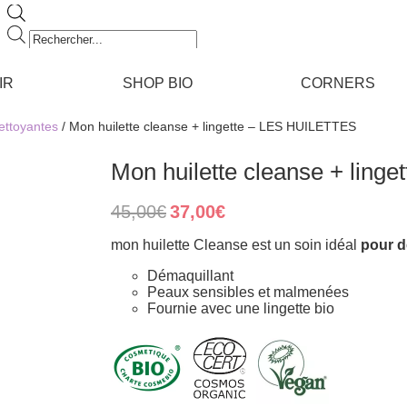
Recherche
de
produits
IR
SHOP BIO
CORNERS
ettoyantes
/ Mon huilette cleanse + lingette – LES HUILETTES
Mon huilette cleanse + lin
Original
Current
45,00
€
37,00
€
price
price
was:
is:
mon huilette Cleanse est un soin idéal
pour dé
45,00€.
37,00€.
Démaquillant
Peaux sensibles et malmenées
Fournie avec une lingette bio