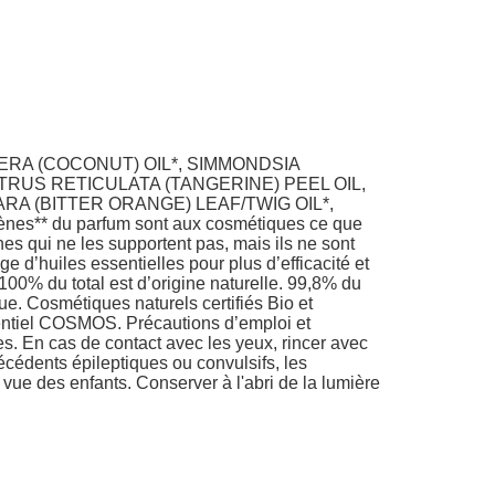
ERA (COCONUT) OIL*, SIMMONDSIA
ITRUS RETICULATA (TANGERINE) PEEL OIL,
A (BITTER ORANGE) LEAF/TWIG OIL*,
** du parfum sont aux cosmétiques ce que
es qui ne les supportent pas, mais ils ne sont
 d’huiles essentielles pour plus d’efficacité et
 100% du total est d’origine naturelle. 99,8% du
ue. Cosmétiques naturels certifiés Bio et
entiel COSMOS. Précautions d’emploi et
s. En cas de contact avec les yeux, rincer avec
écédents épileptiques ou convulsifs, les
 vue des enfants. Conserver à l'abri de la lumière