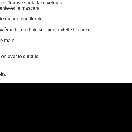
e Cleanse sur la face velours
 enlever le mascara
de ou une eau florale
uxième façon d’utiliser mon huilette Cleanse :
ne main
r enlever le surplus
oin.