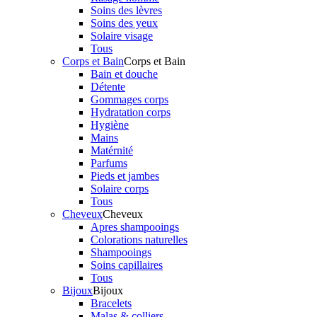
Soins des lèvres
Soins des yeux
Solaire visage
Tous
Corps et Bain
Corps et Bain
Bain et douche
Détente
Gommages corps
Hydratation corps
Hygiène
Mains
Matérnité
Parfums
Pieds et jambes
Solaire corps
Tous
Cheveux
Cheveux
Apres shampooings
Colorations naturelles
Shampooings
Soins capillaires
Tous
Bijoux
Bijoux
Bracelets
Malas & colliers