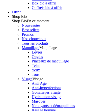
Box bio à offrir
Coffrets bio à offrir
Offrir
Shop Bio
Shop Bio
En ce moment
Nouveautés
Best sellers
Promos
Nos chouchous
Tous les produits
Maquillage
Maquillage
Lévres
Ongles
Pinceaux de maquillage
Teint
Yeux
Tous
Visage
Visage
Anti-Age
Anti-Imperfections
Gommages visage
Hydratation visage
Masques
Nettoyants et démaquillants
Rasage homme