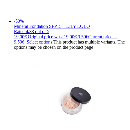
-50%
Mineral Fondation SFP15 – LILY LOLO
Rated
4.83
out of 5
19,00
€
Original price was: 19,00€.
9,50
€
Current price is:
9,50€.
Select options
This product has multiple variants. The
options may be chosen on the product page