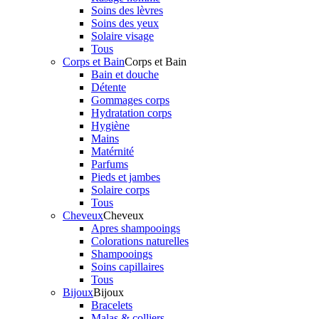
Soins des lèvres
Soins des yeux
Solaire visage
Tous
Corps et Bain
Corps et Bain
Bain et douche
Détente
Gommages corps
Hydratation corps
Hygiène
Mains
Matérnité
Parfums
Pieds et jambes
Solaire corps
Tous
Cheveux
Cheveux
Apres shampooings
Colorations naturelles
Shampooings
Soins capillaires
Tous
Bijoux
Bijoux
Bracelets
Malas & colliers