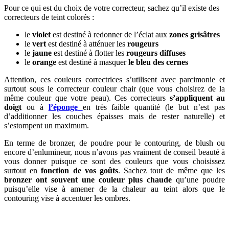
Pour ce qui est du choix de votre correcteur, sachez qu’il existe des
correcteurs de teint colorés :
le
violet
est destiné à redonner de l’éclat aux
zones grisâtres
le
vert
est destiné à atténuer les
rougeurs
le
jaune
est destiné à flotter les
rougeurs diffuses
le
orange
est destiné à masquer
le bleu des cernes
Attention, ces couleurs correctrices s’utilisent avec parcimonie et
surtout sous le correcteur couleur chair (que vous choisirez de la
même couleur que votre peau). Ces correcteurs
s’appliquent au
doigt
ou à
l’éponge
en très faible quantité (le but n’est pas
d’additionner les couches épaisses mais de rester naturelle) et
s’estompent un maximum.
En terme de bronzer, de poudre pour le contouring, de blush ou
encore d’enlumineur, nous n’avons pas vraiment de conseil beauté à
vous donner puisque ce sont des couleurs que vous choisissez
surtout en
fonction de vos goûts
. Sachez tout de même que les
bronzer ont souvent une couleur plus chaude
qu’une poudre
puisqu’elle vise à amener de la chaleur au teint alors que le
contouring vise à accentuer les ombres.