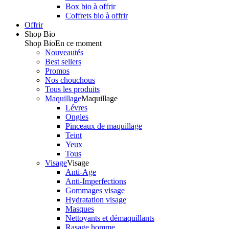
Box bio à offrir
Coffrets bio à offrir
Offrir
Shop Bio
Shop Bio
En ce moment
Nouveautés
Best sellers
Promos
Nos chouchous
Tous les produits
Maquillage
Maquillage
Lévres
Ongles
Pinceaux de maquillage
Teint
Yeux
Tous
Visage
Visage
Anti-Age
Anti-Imperfections
Gommages visage
Hydratation visage
Masques
Nettoyants et démaquillants
Rasage homme