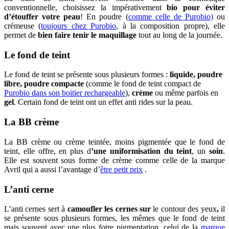
conventionnelle, choisissez la impérativement
bio pour éviter
d’étouffer votre peau
! En poudre (
comme celle de Purobio)
ou
crémeuse (
toujours chez Purobio
, à la composition propre), elle
permet de
bien faire tenir le maquillage
tout au long de la journée.
Le fond de teint
Le fond de teint se présente sous plusieurs formes :
liquide, poudre
libre, poudre compacte
(comme le fond de teint compact de
Purobio dans son boitier rechargeable
),
crème
ou même parfois en
gel
. Certain fond de teint ont un effet anti rides sur la peau.
La BB crème
La BB crème ou crème teintée, moins pigmentée que le fond de
teint, elle offre, en plus d
’une uniformisation du teint
, un
soin
.
Elle est souvent sous forme de crème comme celle de la marque
Avril qui a aussi l’avantage d’
être petit prix
.
L’anti cerne
L’anti cernes sert à
camoufler les cernes sur
le contour des yeux
,
il
se présente sous plusieurs formes, les mêmes que le fond de teint
mais souvent avec une plus fotre pigmentation, celui de la
marque