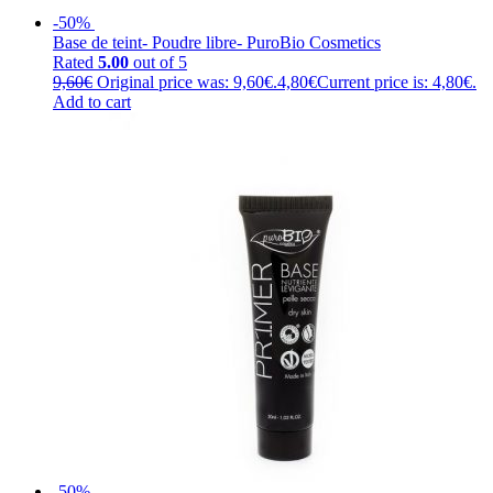
-50%
Base de teint- Poudre libre- PuroBio Cosmetics
Rated
5.00
out of 5
9,60
€
Original price was: 9,60€.
4,80
€
Current price is: 4,80€.
Add to cart
-50%