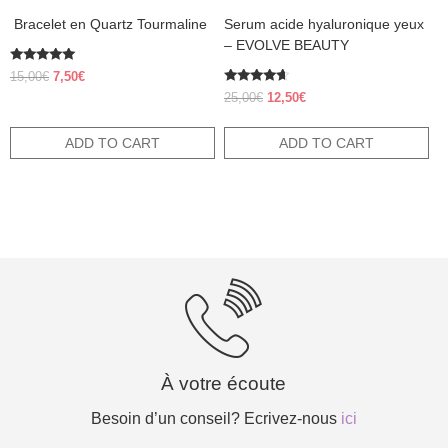
​ Bracelet en Quartz Tourmaline
Serum acide hyaluronique yeux
– EVOLVE BEAUTY
Rated
Original
Current
15,00
€
7,50
€
5.00
price
price
Rated
out of 5
Original
Current
25,00
€
12,50
€
4.38
was:
is:
price
price
out of 5
15,00€.
7,50€.
was:
is:
ADD TO CART
ADD TO CART
25,00€.
12,50€.
À votre écoute
Besoin d’un conseil? Ecrivez-nous
ici