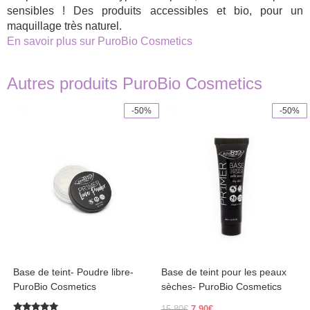
sensibles ! Des produits accessibles et bio, pour un
maquillage très naturel.
En savoir plus sur PuroBio Cosmetics
Autres produits PuroBio Cosmetics
-50%
-50%
Base de teint- Poudre libre-
Base de teint pour les peaux
PuroBio Cosmetics
sèches- PuroBio Cosmetics
Original
Current
15,80
€
7,90
€