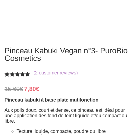
Pinceau Kabuki Vegan n°3- PuroBio
Cosmetics
(
2
customer reviews)
Rated
2
5.00
out of 5
Original
Current
15,60
€
7,80
€
based on
price
price
customer
was:
is:
Pinceau kabuki à base plate mutifonction
ratings
15,60€.
7,80€.
Aux poils doux, court et dense, ce pinceau est idéal pour
une application des fond de teint liquide et/ou compact ou
libre.
Texture liquide, compacte, poudre ou libre