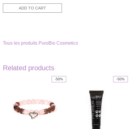
price
price
was:
is:
ADD TO CART
8,90€.
4,45€.
Tous les produits PuroBio Cosmetics
Related products
-50%
-50%