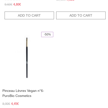
Rated
price
price
Original
Current
9,60
€
4,80
€
5.00
was:
is:
price
price
out of 5
15,80€.
7,90€.
was:
is:
ADD TO CART
ADD TO CART
9,60€.
4,80€.
-50%
Pinceau Lèvres Vegan n°6-
PuroBio Cosmetics
Original
Current
8,90
€
4,45
€