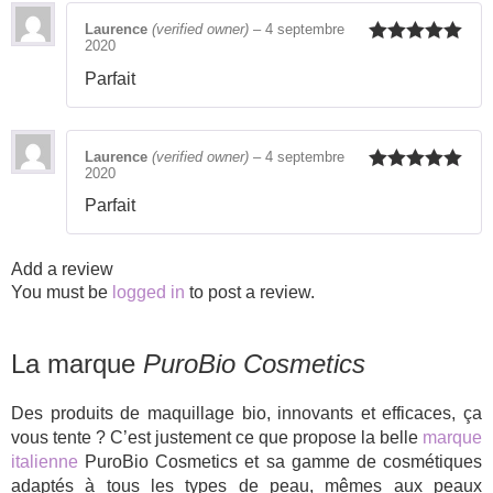
Laurence
(verified owner)
–
4 septembre
2020
Rated
5
out
of 5
Parfait
Laurence
(verified owner)
–
4 septembre
2020
Rated
5
out
of 5
Parfait
Add a review
You must be
logged in
to post a review.
La marque
PuroBio Cosmetics
Des produits de maquillage bio, innovants et efficaces, ça
vous tente ? C’est justement ce que propose la belle
marque
italienne
PuroBio Cosmetics et sa gamme de cosmétiques
adaptés à tous les types de peau, mêmes aux peaux