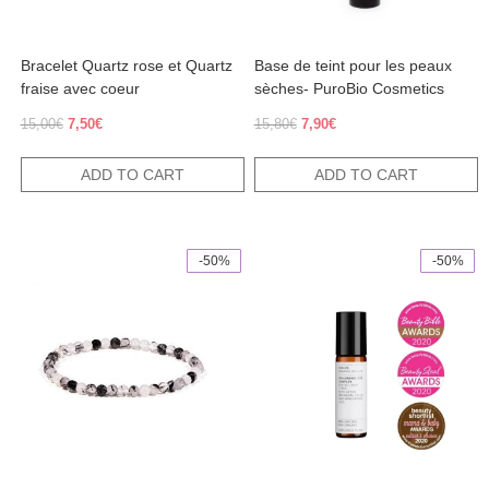
Bracelet Quartz rose et Quartz
Base de teint pour les peaux
fraise avec coeur
sèches- PuroBio Cosmetics
Original
Current
Original
Current
15,00
€
7,50
€
15,80
€
7,90
€
price
price
price
price
was:
is:
was:
is:
ADD TO CART
ADD TO CART
15,00€.
7,50€.
15,80€.
7,90€.
-50%
-50%