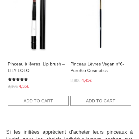
Pinceau à lèvres, Lip brush –
Pinceau Lèvres Vegan n°6-
LILY LOLO
PuroBio Cosmetics
Original
Current
8,90
€
4,45
€
Rated
price
price
Original
Current
9,10
€
4,55
€
5.00
was:
is:
price
price
out of 5
8,90€.
4,45€.
was:
is:
ADD TO CART
ADD TO CART
9,10€.
4,55€.
Si les initiées apprécient d’acheter leurs pinceaux à