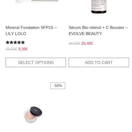
be
chosen
on
the
product
Mineral Fondation SFP15 –
Sérum Bio-rétinol + C Booster –
page
LILY LOLO
EVOLVE BEAUTY
Original
Current
34,00
€
20,40
€
Rated
price
price
Original
Current
19,00
€
9,50
€
4.83
was:
is:
price
price
out of 5
34,00€.
20,40€.
was:
is:
SELECT OPTIONS
ADD TO CART
19,00€.
9,50€.
-50%
This
product
has
multiple
variants.
The
options
may
be