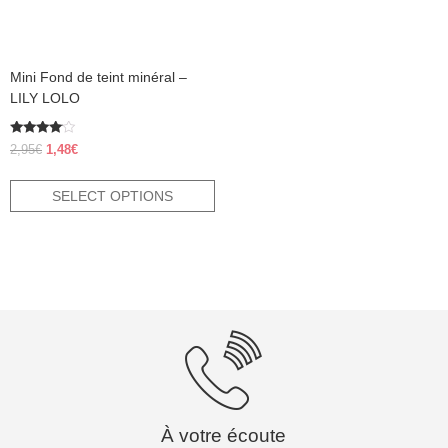
chosen
on
the
product
Mini Fond de teint minéral –
page
LILY LOLO
Rated
Original
Current
2,95
€
1,48
€
3.80
price
price
out of 5
was:
is:
SELECT OPTIONS
2,95€.
1,48€.
À votre écoute