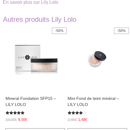
En savoir plus sur Lily Lolo
Autres produits Lily Lolo
-50%
-50%
This
This
product
product
has
has
multiple
multiple
variants.
variants.
The
The
options
options
may
may
be
be
chosen
chosen
on
on
the
the
product
product
Mineral Fondation SFP15 –
Mini Fond de teint minéral –
page
page
LILY LOLO
LILY LOLO
Rated
Rated
Original
Current
Original
Current
19,00
€
9,50
€
2,95
€
1,48
€
4.83
3.80
price
price
price
price
out of 5
out of 5