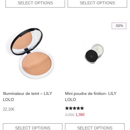
was:
is:
was:
is:
SELECT OPTIONS
SELECT OPTIONS
19,00€.
9,50€.
2,95€.
1,48€.
-50%
This
This
product
product
has
has
multiple
multiple
variants.
variants.
The
The
options
options
may
may
be
be
chosen
chosen
on
on
the
the
product
product
Illuminateur de teint – LILY
Mini poudre de finition- LILY
page
page
LOLO
LOLO
22,10
€
Rated
Original
Current
3,95
€
1,98
€
5.00
price
price
out of 5
was:
is:
SELECT OPTIONS
SELECT OPTIONS