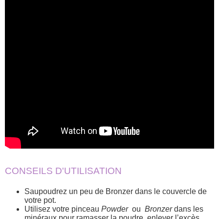
CONSEILS D'UTILISATION
Saupoudrez un peu de Bronzer dans le couvercle de
votre pot.
Utilisez votre pinceau
Powder
ou
Bronzer
dans les
minéraux pour ramasser la poudre, enlever l’excès