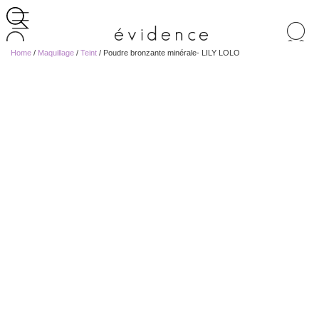
Recherche
de
Home
/
Maquillage
/
Teint
/ Poudre bronzante minérale- LILY LOLO
produits