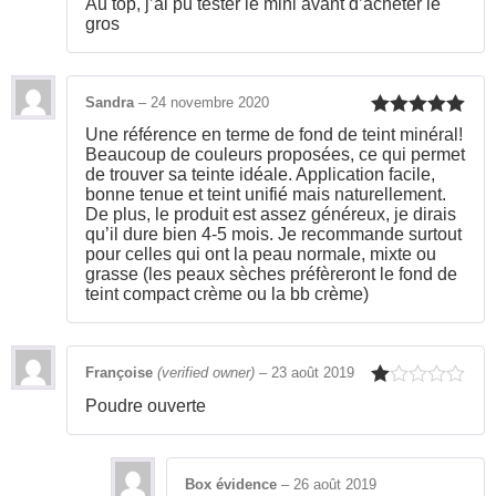
Au top, j’ai pu tester le mini avant d’acheter le
of 5
gros
Sandra
–
24 novembre 2020
Rated
5
out
Une référence en terme de fond de teint minéral!
of 5
Beaucoup de couleurs proposées, ce qui permet
de trouver sa teinte idéale. Application facile,
bonne tenue et teint unifié mais naturellement.
De plus, le produit est assez généreux, je dirais
qu’il dure bien 4-5 mois. Je recommande surtout
pour celles qui ont la peau normale, mixte ou
grasse (les peaux sèches préfèreront le fond de
teint compact crème ou la bb crème)
Françoise
(verified owner)
–
23 août 2019
Rated
Poudre ouverte
1
out
of
5
Box évidence
–
26 août 2019