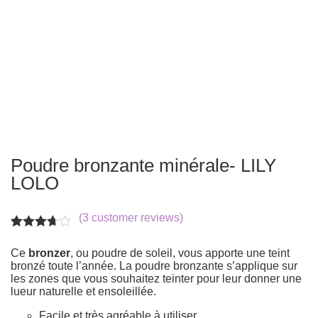
Poudre bronzante minérale- LILY
LOLO
(
3
customer reviews)
Rated
3
3.67
out
Ce
bronzer
, ou poudre de soleil, vous apporte une teint
of 5
bronzé toute l’année. La poudre bronzante s’applique sur
based
les zones que vous souhaitez teinter pour leur donner une
on
lueur naturelle et ensoleillée.
customer
ratings
Facile et très agréable à utiliser