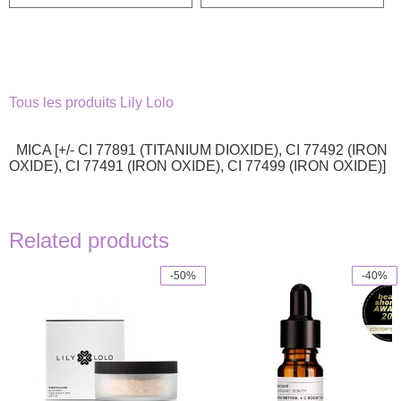
3,95€.
1,98€.
Tous les produits Lily Lolo
MICA [+/- CI 77891 (TITANIUM DIOXIDE), CI 77492 (IRON
OXIDE), CI 77491 (IRON OXIDE), CI 77499 (IRON OXIDE)]
Related products
-50%
-40%
This
product
has
multiple
variants.
The
options
may