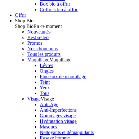
Box bio à offrir
Coffrets bio à offrir
Offrir
Shop Bio
Shop Bio
En ce moment
Nouveautés
Best sellers
Promos
Nos chouchous
Tous les produits
Maquillage
Maquillage
Lévres
Ongles
Pinceaux de maquillage
Teint
Yeux
Tous
Visage
Visage
Anti-Age
Anti-Imperfections
Gommages visage
Hydratation visage
Masques
Nettoyants et démaquillants
Rasage homme