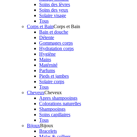
Soins des lèvres
Soins des yeux
Solaire visage
Tous
Corps et Bain
Corps et Bain
Bain et douche
Détente
Gommages corps
Hydratation corps
Hygiène
Mains
Matérnité
Parfums
Pieds et jambes
Solaire corps
Tous
Cheveux
Cheveux
Apres shampooings
Colorations naturelles
Shampooings
Soins capillaires
Tous
Bijoux
Bijoux
Bracelets
Malas & colliers