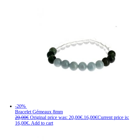
-20%
Bracelet Gémeaux 8mm
20,00
€
Original price was: 20,00€.
16,00
€
Current price is:
16,00€.
Add to cart