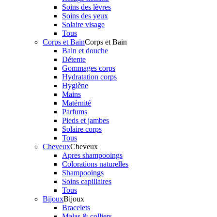
Soins des lèvres
Soins des yeux
Solaire visage
Tous
Corps et Bain
Corps et Bain
Bain et douche
Détente
Gommages corps
Hydratation corps
Hygiène
Mains
Matérnité
Parfums
Pieds et jambes
Solaire corps
Tous
Cheveux
Cheveux
Apres shampooings
Colorations naturelles
Shampooings
Soins capillaires
Tous
Bijoux
Bijoux
Bracelets
Malas & colliers