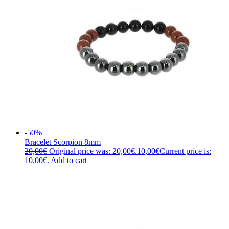
-50%
Bracelet Scorpion 8mm
20,00
€
Original price was: 20,00€.
10,00
€
Current price is:
10,00€.
Add to cart