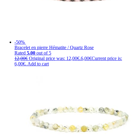
-50%
Bracelet en pierre Hématite / Quartz Rose
Rated
5.00
out of 5
12,00
€
Original price was: 12,00€.
6,00
€
Current price is:
6,00€.
Add to cart