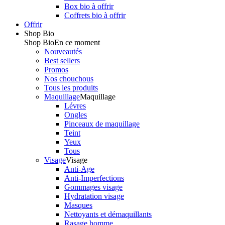
Box bio à offrir
Coffrets bio à offrir
Offrir
Shop Bio
Shop Bio
En ce moment
Nouveautés
Best sellers
Promos
Nos chouchous
Tous les produits
Maquillage
Maquillage
Lévres
Ongles
Pinceaux de maquillage
Teint
Yeux
Tous
Visage
Visage
Anti-Age
Anti-Imperfections
Gommages visage
Hydratation visage
Masques
Nettoyants et démaquillants
Rasage homme