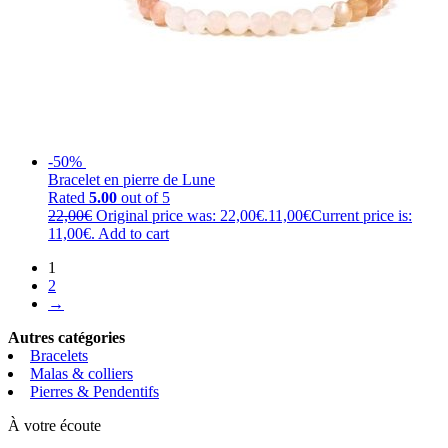
-50%
Bracelet en pierre de Lune
Rated
5.00
out of 5
22,00
€
Original price was: 22,00€.
11,00
€
Current price is:
11,00€.
Add to cart
1
2
→
Autres catégories
Bracelets
Malas & colliers
Pierres & Pendentifs
À votre écoute