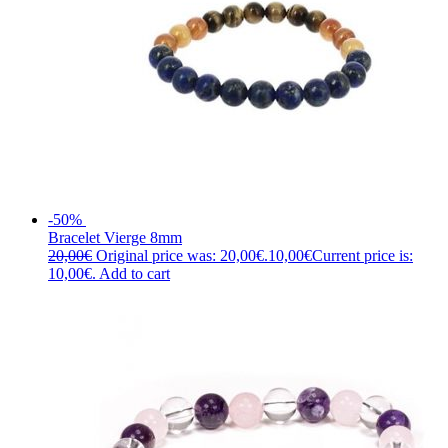
-50%
Bracelet Vierge 8mm
20,00
€
Original price was: 20,00€.
10,00
€
Current price is:
10,00€.
Add to cart