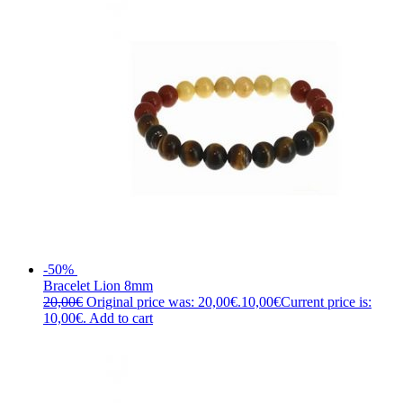
-50%
Bracelet Lion 8mm
20,00
€
Original price was: 20,00€.
10,00
€
Current price is:
10,00€.
Add to cart