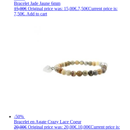
Bracelet Jade Jaune 6mm
15,00
€
Original price was: 15,00€.
7,50
€
Current price is:
7,50€.
Add to cart
-50%
Bracelet en Agate Crazy Lace Coeur
20,00
€
Original price was: 20,00€.
10,00
€
Current price is: