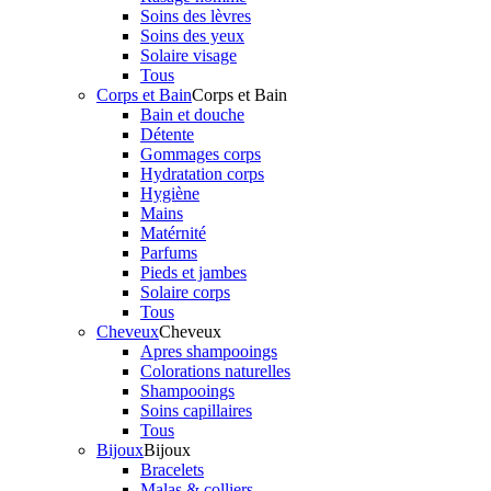
Soins des lèvres
Soins des yeux
Solaire visage
Tous
Corps et Bain
Corps et Bain
Bain et douche
Détente
Gommages corps
Hydratation corps
Hygiène
Mains
Matérnité
Parfums
Pieds et jambes
Solaire corps
Tous
Cheveux
Cheveux
Apres shampooings
Colorations naturelles
Shampooings
Soins capillaires
Tous
Bijoux
Bijoux
Bracelets
Malas & colliers