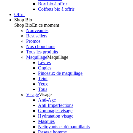
Box bio à offrir
Coffrets bio à offrir
Offrir
Shop Bio
Shop Bio
En ce moment
Nouveautés
Best sellers
Promos
Nos chouchous
Tous les produits
Maquillage
Maquillage
Lévres
Ongles
Pinceaux de maquillage
Teint
Yeux
Tous
Visage
Visage
Anti-Age
Anti-Imperfections
Gommages visage
Hydratation visage
Masques
Nettoyants et démaquillants
Rasage homme