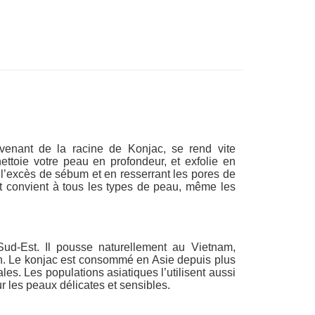
ovenant de la racine de Konjac, se rend vite
ttoie votre peau en profondeur, et exfolie en
 l’excès de sébum et en resserrant les pores de
t et convient à tous les types de peau, même les
Sud-Est. Il pousse naturellement au Vietnam,
n. Le konjac est consommé en Asie depuis plus
es. Les populations asiatiques l’utilisent aussi
 les peaux délicates et sensibles.