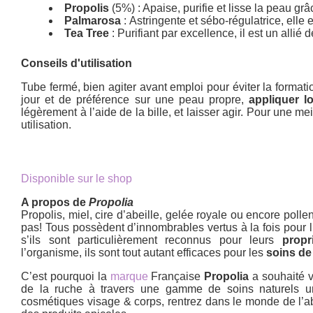
Propolis
(5%) : Apaise, purifie et lisse la peau gr
Palmarosa
: Astringente et sébo-régulatrice, elle
Tea Tree
: Purifiant par excellence, il est un alli
Conseils d'utilisation
Tube fermé, bien agiter avant emploi pour éviter la formatio
jour et de préférence sur une peau propre,
appliquer l
légèrement à l’aide de la bille, et laisser agir. Pour une m
utilisation.
Disponible sur le shop
A propos de
Propolia
Propolis, miel, cire d’abeille, gelée royale ou encore pollen
pas! Tous possèdent d’innombrables vertus à la fois pour l
s’ils sont particulièrement reconnus pour leurs
propri
l’organisme, ils sont tout autant efficaces pour les
soins de
C’est pourquoi la
marque
Française
Propolia
a souhaité v
de la ruche à travers une gamme de soins naturels 
cosmétiques visage & corps, rentrez dans le monde de l’ab