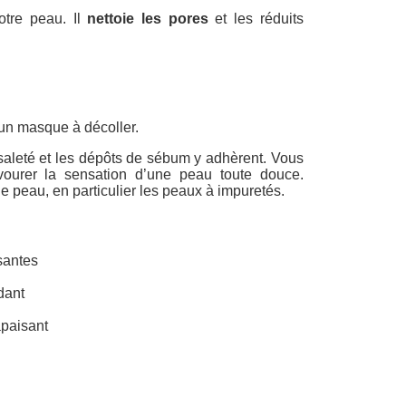
tre peau. Il
nettoie les pores
et les réduits
 un masque à décoller.
la saleté et les dépôts de sébum y adhèrent. Vous
vourer la sensation d’une peau toute douce.
de peau, en particulier les peaux à impuretés.
santes
dant
apaisant