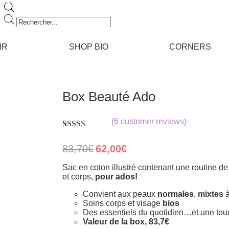
Recherche
de
produits
IR
SHOP BIO
CORNERS
Box Beauté Ado
(
6
customer reviews)
Rated
6
4.83
out of 5
Original
Current
83,70
€
62,00
€
based on
price
price
customer
was:
is:
Sac en coton illustré contenant une routine d
ratings
83,70€.
62,00€.
et corps,
pour ados!
Convient aux peaux
normales
,
mixtes
Soins corps et visage
bios
Des essentiels du quotidien…et une touc
Valeur de la box, 83,7€