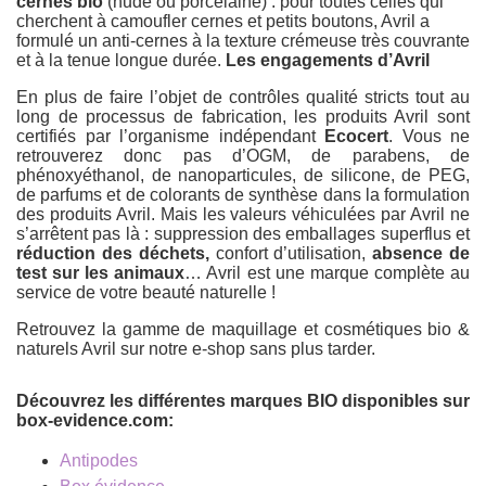
cernes bio
(nude ou porcelaine) : pour toutes celles qui
cherchent à camoufler cernes et petits boutons, Avril a
formulé un anti-cernes à la texture crémeuse très couvrante
et à la tenue longue durée.
Les engagements d’Avril
En plus de faire l’objet de contrôles qualité stricts tout au
long de processus de fabrication, les produits Avril sont
certifiés par l’organisme indépendant
Ecocert
. Vous ne
retrouverez donc pas d’OGM, de parabens, de
phénoxyéthanol, de nanoparticules, de silicone, de PEG,
de parfums et de colorants de synthèse dans la formulation
des produits Avril. Mais les valeurs véhiculées par Avril ne
s’arrêtent pas là : suppression des emballages superflus et
réduction des déchets,
confort d’utilisation,
absence de
test sur les animaux
… Avril est une marque complète au
service de votre beauté naturelle !
Retrouvez la gamme de maquillage et cosmétiques bio &
naturels Avril sur notre e-shop sans plus tarder.
Découvrez les différentes marques BIO disponibles sur
box-evidence.com:
Antipodes