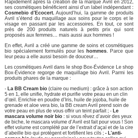
Rapidement après la création de la marque Avril en 2012,
ses cosmétiques bénéficient ainsi d’un label indépendant :
Cosmebio d’Ecocert.
Aujourd’hui, la gamme de produits
Avril s’étend du maquillage aux soins pour le corps et le
visage en passant par les accessoires. En tout, ce sont
près de 200 produits naturels à petits prix qui sont
proposés aux femmes… mais aussi aux hommes !
En effet, Avril a créé une gamme de soins et cosmétiques
bio spécialement formulés pour les
hommes
. Parce que
leur peau a elle aussi besoin de douceur…
Les cosmétiques Avril dans le shop Box-Évidence Le shop
Box-Évidence regorge de maquillage bio Avril. Parmi les
produits phares de la marque :
-
La BB Cream bio
(claire ou medium) : grâce à son action
5 en 1, elle unifie, hydrate et purifie votre peau en un clin
d’œil. Enrichie en poudre d’Iris, huile de jojoba, huile de
grenade et aloe vera bio, la BB cream Avril prend soin de
votre peau en plus de vous offrir un teint parfait ; -
Le
mascara volume noir bio
: si vous rêvez d’avoir des yeux
de biche, le mascara volume d’Avril est fait pour vous ! Son
effet volume est complété par de l’extrait d’açaï et de la cire
d’abeille bio qui protègent et fortifient les cils ;
- L’anti-