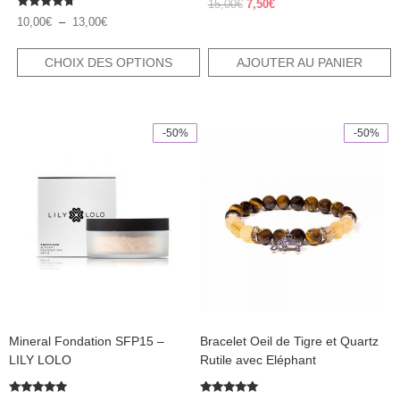
Le
Le
15,00
€
7,50
€
Note
prix
prix
Plage
10,00
€
–
13,00
€
4.50
initial
actuel
de
sur 5
était :
est :
prix :
CHOIX DES OPTIONS
AJOUTER AU PANIER
15,00€.
7,50€.
10,00€
à
13,00€
-50%
-50%
Ce
produit
a
plusieurs
variations.
Les
options
peuvent
être
choisies
sur
la
page
Mineral Fondation SFP15 –
Bracelet Oeil de Tigre et Quartz
du
produit
LILY LOLO
Rutile avec Eléphant