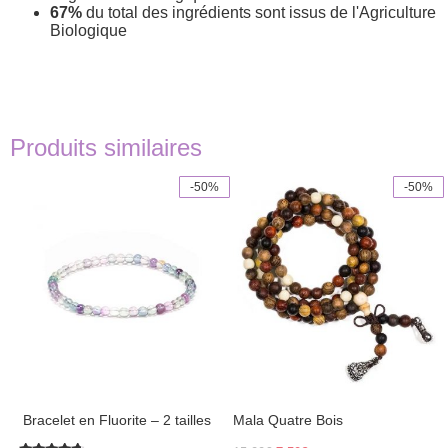
67%
du total des ingrédients sont issus de l'Agriculture
Biologique
Produits similaires
-50%
-50%
Ce
produit
a
plusieurs
variations.
Les
options
peuvent
être
choisies
sur
la
page
​ Bracelet en Fluorite – 2 tailles
Mala Quatre Bois
du
produit