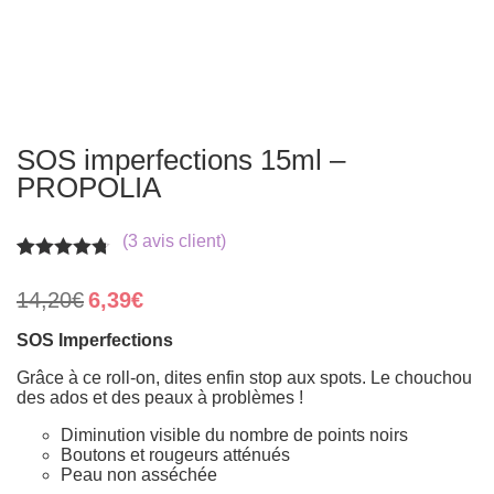
SOS imperfections 15ml –
PROPOLIA
(
3
avis client)
Noté
3
4.67
sur 5
Le
Le
14,20
€
6,39
€
basé sur
prix
prix
notations
initial
actuel
SOS Imperfections
client
était :
est :
14,20€.
6,39€.
Grâce à ce roll-on, dites enfin stop aux spots. Le chouchou
des ados et des peaux à problèmes !
Diminution visible du nombre de points noirs
Boutons et rougeurs atténués
Peau non asséchée