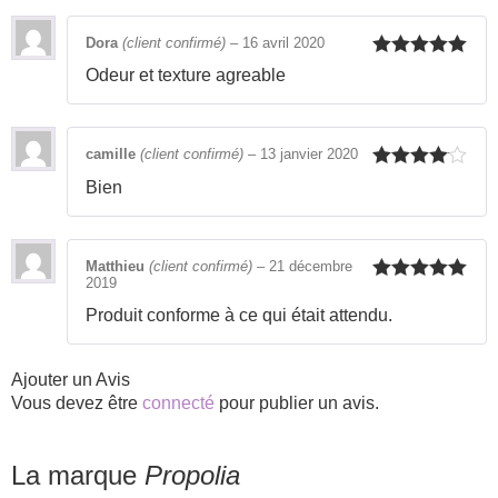
Dora
(client confirmé)
–
16 avril 2020
Note
5
sur
Odeur et texture agreable
5
camille
(client confirmé)
–
13 janvier 2020
Note
4
Bien
sur 5
Matthieu
(client confirmé)
–
21 décembre
2019
Note
5
sur
5
Produit conforme à ce qui était attendu.
Ajouter un Avis
Vous devez être
connecté
pour publier un avis.
La marque
Propolia