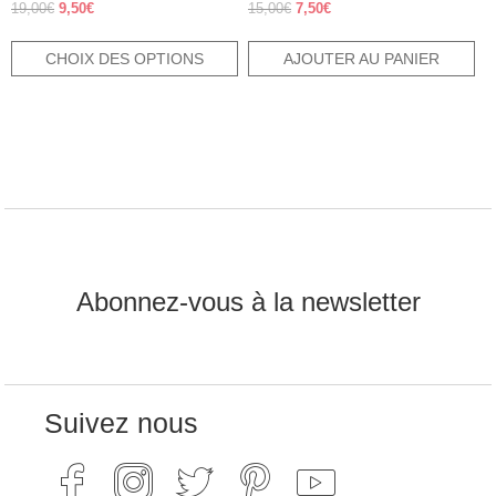
Note
Note
Le
Le
Le
Le
19,00
€
9,50
€
15,00
€
7,50
€
4.83
5.00
prix
prix
prix
prix
sur 5
sur 5
initial
actuel
initial
actuel
CHOIX DES OPTIONS
AJOUTER AU PANIER
était :
est :
était :
est :
19,00€.
9,50€.
15,00€.
7,50€.
Abonnez-vous à la newsletter
Suivez nous