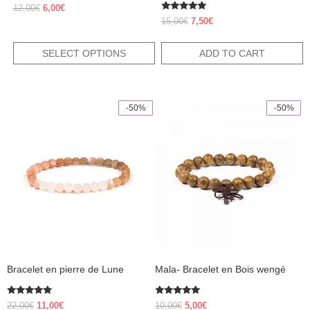
Original
Current
12,00
€
6,00
€
Rated
price
price
Original
Current
15,00
€
7,50
€
5.00
was:
is:
price
price
out of 5
12,00€.
6,00€.
was:
is:
SELECT OPTIONS
ADD TO CART
15,00€.
7,50€.
-50%
-50%
Bracelet en pierre de Lune
Mala- Bracelet en Bois wengé
Rated
Rated
Original
Current
Original
Current
22,00
€
11,00
€
10,00
€
5,00
€