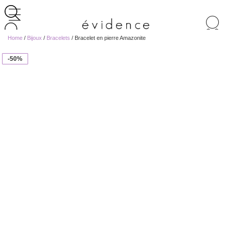
Recherche
de
Home
/
Bijoux
/
Bracelets
/ Bracelet en pierre Amazonite
produits
-50%