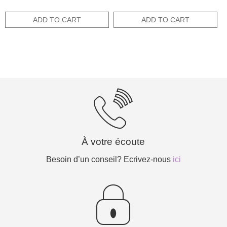
5.00
5.00
price
price
price
price
out of 5
out of 5
was:
is:
was:
is:
ADD TO CART
ADD TO CART
22,00€.
11,00€.
10,00€.
5,00€.
À votre écoute
Besoin d’un conseil? Ecrivez-nous
ici