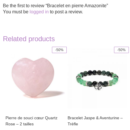
Be the first to review “Bracelet en pierre Amazonite”
You must be
logged in
to post a review.
Related products
-50%
-50%
This
product
has
multiple
variants.
The
options
may
be
chosen
on
the
product
Pierre de souci cœur Quartz
Bracelet Jaspe & Aventurine –
page
Rose – 2 tailles
Trèfle