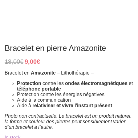
Bracelet en pierre Amazonite
Original
Current
18,00
€
9,00
€
price
price
was:
is:
Bracelet en
Amazonite
– Lithothérapie –
18,00€.
9,00€.
Protection
contre les
ondes électromagnétiques
et
téléphone portable
Protection contre les énergies négatives
Aide à la communication
Aide à
relativiser et vivre l’instant présent
Photo non contractuelle. Le bracelet est un produit naturel,
la forme et couleur des pierres peut sensiblement varier
d’un bracelet à l’autre.
In stock