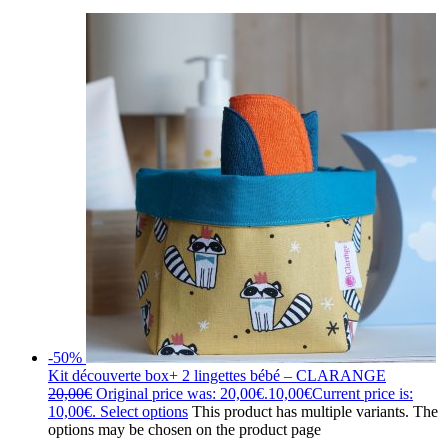
-50%
Kit découverte box+ 2 lingettes bébé – CLARANGE
20,00
€
Original price was: 20,00€.
10,00
€
Current price is:
10,00€.
Select options
This product has multiple variants. The
options may be chosen on the product page