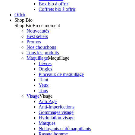
Box bio à offrir
Coffrets bio à offrir
Offrir
Shop Bio
Shop Bio
En ce moment
Nouveautés
Best sellers
Promos
Nos chouchous
Tous les produits
Maquillage
Maquillage
Lévres
Ongles
Pinceaux de maquillage
Teint
Yeux
Tous
Visage
Visage
Anti-Age
Anti-Imperfections
Gommages visage
Hydratation visage
Masques
Nettoyants et démaquillants
Rasage homme