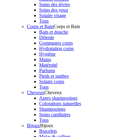
Soins des lèvres
Soins des yeux
Solaire visage
Tous
Corps et Bain
Corps et Bain
Bain et douche
Détente
Gommages corps
Hydratation corps
Hygiène
Mains
Matérnité
Parfums
Pieds et jambes
Solaire corps
Tous
Cheveux
Cheveux
Apres shampooings
Colorations naturelles
Shampooings
Soins capillaires
Tous
Bijoux
Bijoux
Bracelets
Malas & colliers