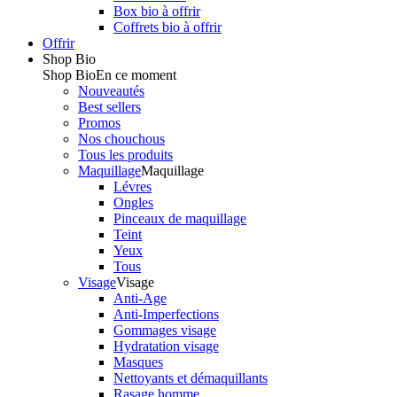
Box bio à offrir
Coffrets bio à offrir
Offrir
Shop Bio
Shop Bio
En ce moment
Nouveautés
Best sellers
Promos
Nos chouchous
Tous les produits
Maquillage
Maquillage
Lévres
Ongles
Pinceaux de maquillage
Teint
Yeux
Tous
Visage
Visage
Anti-Age
Anti-Imperfections
Gommages visage
Hydratation visage
Masques
Nettoyants et démaquillants
Rasage homme