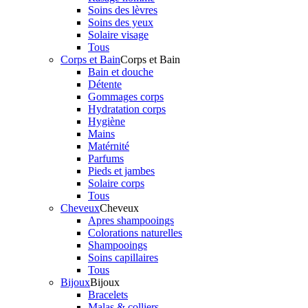
Soins des lèvres
Soins des yeux
Solaire visage
Tous
Corps et Bain
Corps et Bain
Bain et douche
Détente
Gommages corps
Hydratation corps
Hygiène
Mains
Matérnité
Parfums
Pieds et jambes
Solaire corps
Tous
Cheveux
Cheveux
Apres shampooings
Colorations naturelles
Shampooings
Soins capillaires
Tous
Bijoux
Bijoux
Bracelets
Malas & colliers