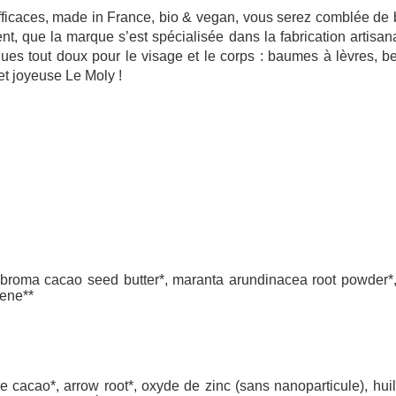
 efficaces, made in France, bio & vegan, vous serez comblée d
t, que la marque s’est spécialisée dans la fabrication artisana
es tout doux pour le visage et le corps : baumes à lèvres, b
et joyeuse Le Moly !
obroma cacao seed butter*, maranta arundinacea root powder*, z
onene**
e cacao*, arrow root*, oxyde de zinc (sans nanoparticule), huile