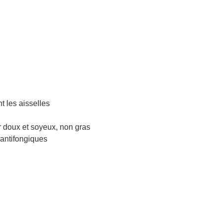
t les aisselles
er doux et soyeux, non gras
t antifongiques