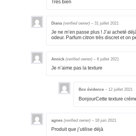
Très bien
Diana
(verified owner)
–
31 juillet 2021
Je ne m’en passe plus ! J’ai acheté déj
odeur. Parfum citron très discret et on
Annick
(verified owner)
–
8 juillet 2021
Je n’aime pas la texture
Box évidence
–
12 juillet 2021
BonjourCette texture créme
agnes
(verified owner)
–
18 juin 2021
Produit que j’utilise déjà