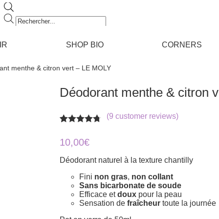
Recherche
de
produits
IR
SHOP BIO
CORNERS
ant menthe & citron vert – LE MOLY
Déodorant menthe & citron 
(
9
customer reviews)
Rated
9
4.67
out of 5
10,00
€
based on
customer
Déodorant naturel à la texture chantilly
ratings
Fini
non gras
,
non collant
Sans bicarbonate de soude
Efficace et
doux
pour la peau
Sensation de
fraîcheur
toute la journée