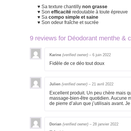
Sa texture chantilly
non grasse
Son
efficacité
redoutable à toute épreuve
Sa
compo simple et saine
Son odeur fraîche et sucrée
9 reviews for
Déodorant menthe & c
Karine
(verified owner)
–
6 juin 2022
Fidèle de ce déo tout doux
Julien
(verified owner)
–
21 avril 2022
Excellent produit. Un peu chère mais qu
massage-bien-être quotidien. Aucune ma
de pierre d’alun que j’utilisais avant. Je 
Dorian
(verified owner)
–
28 janvier 2022