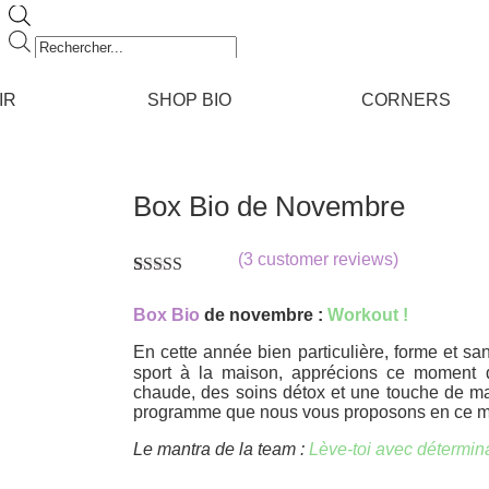
Recherche
de
produits
IR
SHOP BIO
CORNERS
Box Bio de Novembre
(
3
customer reviews)
Rated
3
4.67
out of 5
Box Bio
de novembre :
Workout !
based on
customer
En cette année bien particulière, forme et s
ratings
sport à la maison, apprécions ce moment 
chaude, des soins détox et une touche de maqu
programme que nous vous proposons en ce m
Le mantra de la team :
Lève-toi avec détermina