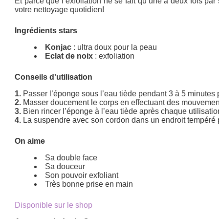
Et parce que l’exfoliation ne se fait qu’une à deux fois pa
votre nettoyage quotidien!
Ingrédients stars
Konjac
: ultra doux pour la peau
Eclat de noix
: exfoliation
Conseils d'utilisation
1.
Passer l’éponge sous l’eau tiède pendant 3 à 5 minutes pou
2.
Masser doucement le corps en effectuant des mouvements
3.
Bien rincer l’éponge à l’eau tiède après chaque utilisatio
4.
La suspendre avec son cordon dans un endroit tempéré po
On aime
Sa double face
Sa douceur
Son pouvoir exfoliant
Très bonne prise en main
Disponible sur le shop