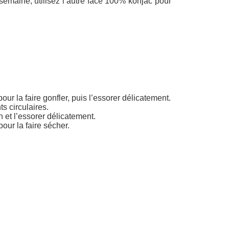
r semaine, utilisez l’autre face 100% konjac pour
r la faire gonfler, puis l’essorer délicatement.
 circulaires.
n et l’essorer délicatement.
ur la faire sécher.