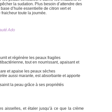
empêcher la sudation. Plus besoin d’attendre des
base d’huile essentielle de citron vert et
fraicheur toute la journée.
auté Ado
urrit et régénère les peaux fragiles
tibactérienne, tout en nourrissant, apaisant et
épare et apaise les peaux sèches
ppelée aussi marante, est absorbante et apporte
ssainit la peau grâce à ses propriétés
s aisselles, et étaler jusqu’à ce que la crème