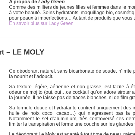
A propos de
Lady Green
Comme des milliers de jeunes filles et femmes dans le mond
à votre beauté. Soins hydratants, maquillage bio, cosméti
pour peaux à imperfections… Autant de produits que vous ut
En savoir plus sur Lady Green
rt – LE MOLY
Ce déodorant naturel, sans bicarbonate de soude, n’irrite 
la nourrit et l’adoucit.
Sa texture légère, aérienne et non grasse, est facile à é
odeur de mojito (oui, oui…ce cocktail qu’on adore siroter a
la journée. Il ne laisse pas de traces blanches, ni de film gr
Sa formule douce et hydratante contient uniquement des ing
huile de noix coco, cacao…) qui n’agressent pas la p
Notamment le sel d’aluminium, très controversé ces dern
limiter la transpiration et forme une couche sur les glandes
Le déodorant Le Moly est adapté à tout type de peau, même l