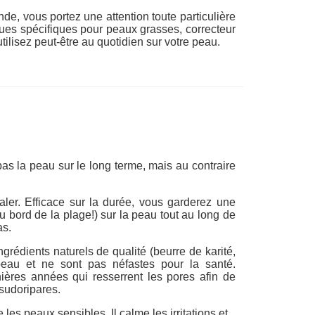
e, vous portez une attention toute particulière
ques spécifiques pour peaux grasses, correcteur
ilisez peut-être au quotidien sur votre peau.
pas la peau sur le long terme, mais au contraire
taler. Efficace sur la durée, vous garderez une
u bord de la plage!) sur la peau tout au long de
as.
rédients naturels de qualité (beurre de karité,
eau et ne sont pas néfastes pour la santé.
ières années qui resserrent les pores afin de
 sudoripares.
es peaux sensibles. Il calme les irritations et