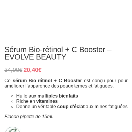
Sérum Bio-rétinol + C Booster –
EVOLVE BEAUTY
Original
Current
34,00
€
20,40
€
price
price
was:
is:
Ce
sérum Bio-rétinol + C Booster
est conçu pour pour
34,00€.
20,40€.
améliorer l’apparence des peaux ternes et fatiguées.
Huile aux
multiples bienfaits
Riche en
vitamines
Donne un véritable
coup d’éclat
aux mines fatiguées
Flacon pipette de 15ml.