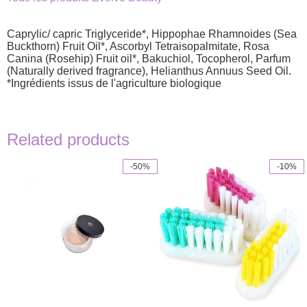
Caprylic/ capric Triglyceride*, Hippophae Rhamnoides (Sea
Buckthorn) Fruit Oil*, Ascorbyl Tetraisopalmitate, Rosa
Canina (Rosehip) Fruit oil*, Bakuchiol, Tocopherol, Parfum
(Naturally derived fragrance), Helianthus Annuus Seed Oil.
*Ingrédients issus de l'agriculture biologique
Related products
-50%
-10%
This
This
product
product
has
has
multiple
multiple
variants.
variants.
The
The
options
options
may
may
be
be
chosen
chosen
on
on
the
the