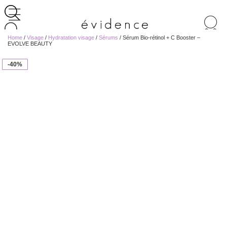
Recherche
de
Home
/
Visage
/
Hydratation visage
/
Sérums
/ Sérum Bio-rétinol + C Booster –
produits
EVOLVE BEAUTY
-40%