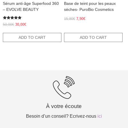
Sérum anti-âge Superfood 360
Base de teint pour les peaux
– EVOLVE BEAUTY
sèches- PuroBio Cosmetics
Original
Current
15,80
€
7,90
€
Rated
price
price
Original
Current
50,00
€
30,00
€
5.00
was:
is:
price
price
out of 5
15,80€.
7,90€.
was:
is:
ADD TO CART
ADD TO CART
50,00€.
30,00€.
À votre écoute
Besoin d’un conseil? Ecrivez-nous
ici