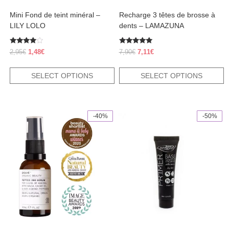
product
product
Mini Fond de teint minéral –
Recharge 3 têtes de brosse à
page
page
LILY LOLO
dents – LAMAZUNA
Rated
Rated
Original
Current
Original
Current
2,95
€
1,48
€
7,90
€
7,11
€
3.80
5.00
price
price
price
price
out of 5
out of 5
was:
is:
was:
is:
SELECT OPTIONS
SELECT OPTIONS
2,95€.
1,48€.
7,90€.
7,11€.
-40%
-50%