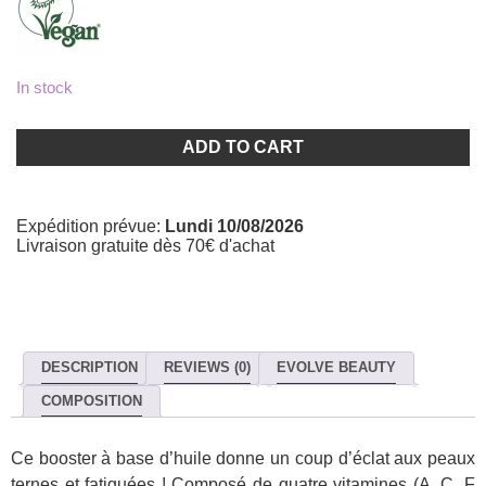
In stock
Sérum
Bio-
ADD TO CART
rétinol
+
C
Booster
Expédition prévue:
Lundi 10/08/2026
–
Livraison gratuite dès 70€ d'achat
EVOLVE
BEAUTY
quantity
DESCRIPTION
REVIEWS (0)
EVOLVE BEAUTY
COMPOSITION
Ce booster à base d’huile donne un coup d’éclat aux peaux
ternes et fatiguées ! Composé de quatre vitamines (A, C, F