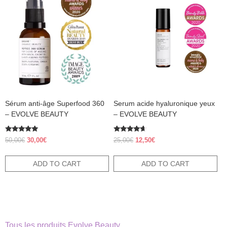
Sérum anti-âge Superfood 360
Serum acide hyaluronique yeux
– EVOLVE BEAUTY
– EVOLVE BEAUTY
Rated
Rated
Original
Current
Original
Current
50,00
€
30,00
€
25,00
€
12,50
€
5.00
4.38
price
price
price
price
out of 5
out of 5
was:
is:
was:
is:
ADD TO CART
ADD TO CART
50,00€.
30,00€.
25,00€.
12,50€.
Tous les produits Evolve Beauty