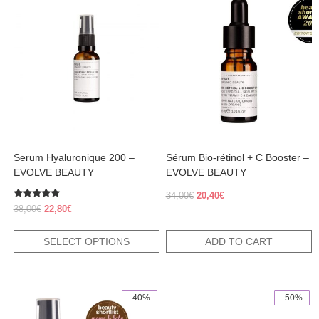
product
has
multiple
variants.
The
options
may
be
chosen
on
the
product
Serum Hyaluronique 200 –
Sérum Bio-rétinol + C Booster –
page
EVOLVE BEAUTY
EVOLVE BEAUTY
Original
Current
34,00
€
20,40
€
Rated
price
price
Original
Current
38,00
€
22,80
€
4.70
was:
is:
price
price
out of 5
34,00€.
20,40€.
was:
is:
SELECT OPTIONS
ADD TO CART
38,00€.
22,80€.
-40%
-50%