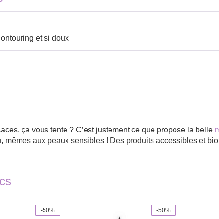
contouring et si doux
icaces, ça vous tente ? C’est justement ce que propose la belle
m
, mêmes aux peaux sensibles ! Des produits accessibles et bio, 
ics
-50%
-50%