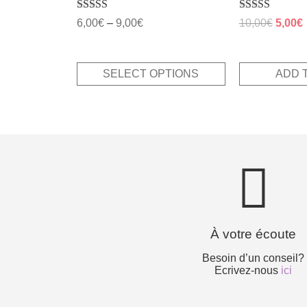
Rated
Rated
Origin
6,00
€
–
9,00
€
10,00
€
5,00
€
5.00
5.00
price
p
out of 5
out of 5
was:
i
10,00€
5
SELECT OPTIONS
ADD 
À votre écoute
Besoin d’un conseil?
Ecrivez-nous
ici