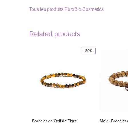
Tous les produits PuroBio Cosmetics
Related products
-50%
This
product
has
multiple
variants.
The
options
may
be
chosen
on
the
product
page
Bracelet en Oeil de Tigre
Mala- Bracelet