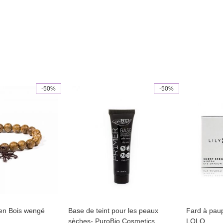
-50%
-50%
This
product
has
multiple
variants.
The
options
may
be
chosen
on
the
product
page
 en Bois wengé
Base de teint pour les peaux
Fard à paup
sèches- PuroBio Cosmetics
LOLO