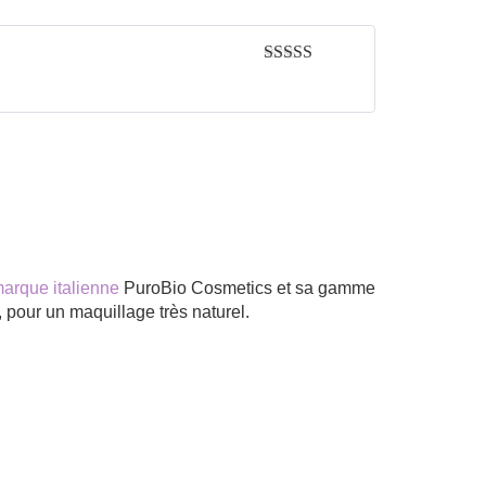
Rated
5
out
of 5
arque italienne
PuroBio Cosmetics et sa gamme
pour un maquillage très naturel.