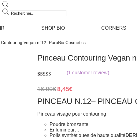
Recherche
de
produits
IR
SHOP BIO
CORNERS
 Contouring Vegan n°12- PuroBio Cosmetics
Pinceau Contouring Vegan n
(
1
customer review)
Rated
1
5.00
out of 5
Original
Current
16,90
€
8,45
€
based on
price
price
customer
was:
is:
PINCEAU N.12– PINCEA
rating
16,90€.
8,45€.
Pinceau visage pour contouring
Poudre bronzante
Enlumineur…
Poils synthétiques de haute qualité
DER