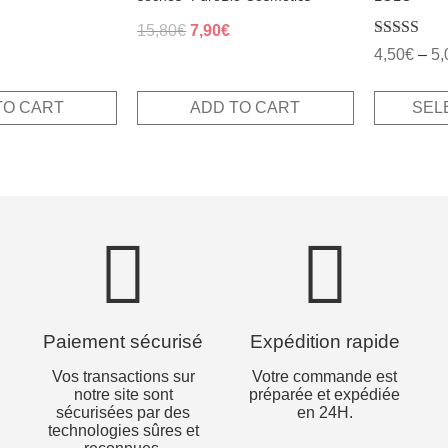
Original
Current
15,80
€
7,90
€
al
Current
Rated
price
price
4,50
€
–
5,
rice
5.00
was:
is:
out of 5
s:
15,80€.
7,90€.
.
,00€.
TO CART
ADD TO CART
SEL
Paiement sécurisé
Expédition rapide
Vos transactions sur
Votre commande est
notre site sont
préparée et expédiée
sécurisées par des
en 24H.
technologies sûres et