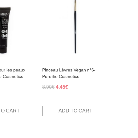
our les peaux
Pinceau Lèvres Vegan n°6-
o Cosmetics
PuroBio Cosmetics
al
Current
Original
Current
8,90
€
4,45
€
rice
price
price
s:
was:
is:
.
,90€.
8,90€.
4,45€.
TO CART
ADD TO CART