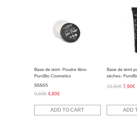
Base de teint- Poudre libre-
Base de teint p
PuroBio Cosmetics
sèches- PuroBi
Origin
15,80
€
7,90
€
Rated
Original
Current
price
p
9,60
€
4,80
€
5.00
price
price
was:
i
out of 5
was:
is:
15,80€
7
ADD TO CART
ADD 
9,60€.
4,80€.