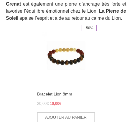
Grenat
est également une pierre d’ancrage très forte et
favorise l’équilibre émotionnel chez le Lion.
La Pierre de
Soleil
apaise l’esprit et aide au retour au calme du Lion.
-50%
Bracelet Lion 8mm
Le
Le
20,00
€
10,00
€
prix
prix
initial
actuel
AJOUTER AU PANIER
était :
est :
20,00€.
10,00€.