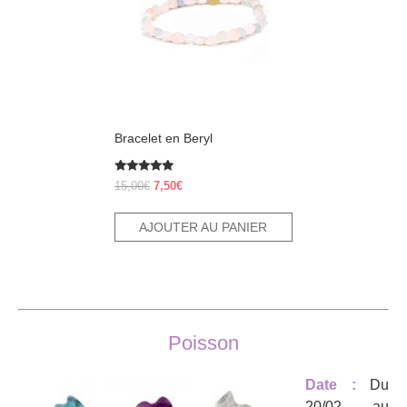
Bracelet en Beryl
Note
Le
Le
15,00
€
7,50
€
5.00
prix
prix
sur 5
initial
actuel
AJOUTER AU PANIER
était :
est :
15,00€.
7,50€.
Poisson
Date :
Du
20/02 au