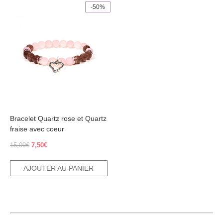
-50%
Bracelet Quartz rose et Quartz
fraise avec coeur
Le
Le
15,00
€
7,50
€
prix
prix
initial
actuel
AJOUTER AU PANIER
était :
est :
15,00€.
7,50€.