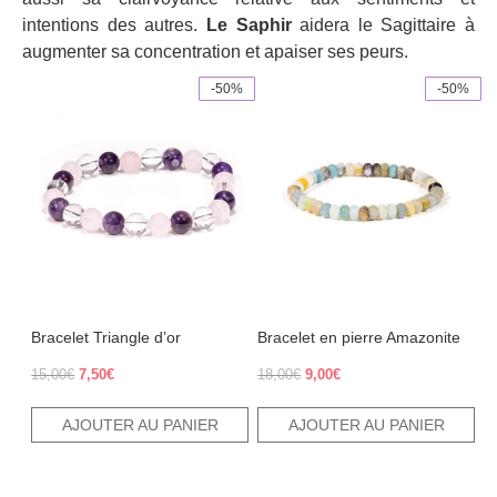
intentions des autres.
Le Saphir
aidera le Sagittaire à
augmenter sa concentration et apaiser ses peurs.
-50%
-50%
Bracelet Triangle d’or
Bracelet en pierre Amazonite
Le
Le
Le
Le
15,00
€
7,50
€
18,00
€
9,00
€
prix
prix
prix
prix
initial
actuel
initial
actuel
AJOUTER AU PANIER
AJOUTER AU PANIER
était :
est :
était :
est :
15,00€.
7,50€.
18,00€.
9,00€.