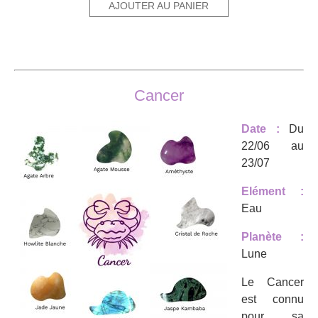
AJOUTER AU PANIER
était :
est :
20,00€.
16,00€.
Cancer
Date :
Du
22/06 au
23/07
Elément :
Eau
Planète :
Lune
Le Cancer
est connu
pour sa