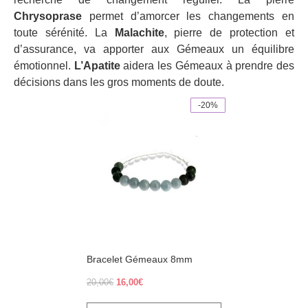
Chrysoprase
permet d’amorcer les changements en
toute sérénité. La
Malachite
, pierre de protection et
d’assurance, va apporter aux Gémeaux un équilibre
émotionnel.
L’Apatite
aidera les Gémeaux à prendre des
décisions dans les gros moments de doute.
-20%
Bracelet Gémeaux 8mm
Le
Le
20,00
€
16,00
€
prix
prix
initial
actuel