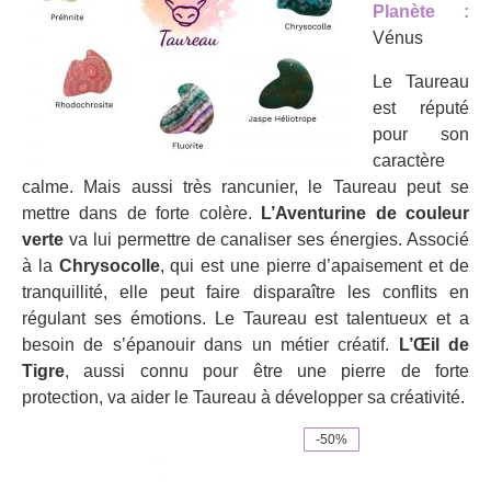
Planète :
Vénus
Le Taureau
est réputé
pour son
caractère
calme. Mais aussi très rancunier, le Taureau peut se
mettre dans de forte colère.
L’Aventurine de couleur
verte
va lui permettre de canaliser ses énergies. Associé
à la
Chrysocolle
, qui est une pierre d’apaisement et de
tranquillité, elle peut faire disparaître les conflits en
régulant ses émotions. Le Taureau est talentueux et a
besoin de s’épanouir dans un métier créatif.
L’Œil de
Tigre
, aussi connu pour être une pierre de forte
protection, va aider le Taureau à développer sa créativité.
-50%
Ce
produit