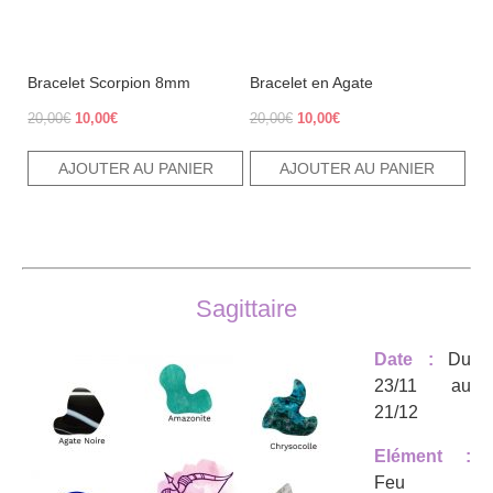
Bracelet Scorpion 8mm
Bracelet en Agate
Le
Le
Le
Le
20,00
€
10,00
€
20,00
€
10,00
€
prix
prix
prix
prix
initial
actuel
initial
actuel
AJOUTER AU PANIER
AJOUTER AU PANIER
était :
est :
était :
est :
20,00€.
10,00€.
20,00€.
10,00€.
Sagittaire
Date :
Du
23/11 au
21/12
Elément :
Feu