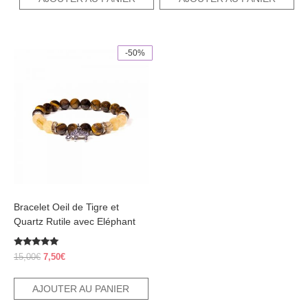
22,00€.
11,00€.
était :
est :
20,00€.
10,00€.
-50%
Bracelet Oeil de Tigre et
Quartz Rutile avec Eléphant
Note
Le
Le
15,00
€
7,50
€
5.00
prix
prix
sur 5
initial
actuel
AJOUTER AU PANIER
était :
est :