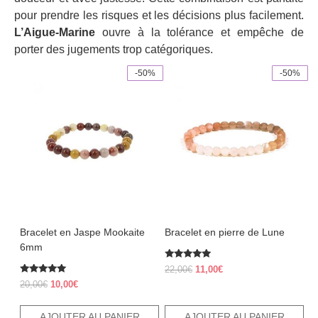
pour prendre les risques et les décisions plus facilement.
L’Aigue-Marine
ouvre à la tolérance et empêche de
porter des jugements trop catégoriques.
-50%
-50%
Bracelet en Jaspe Mookaite
Bracelet en pierre de Lune
6mm
Note
Le
Le
22,00
€
11,00
€
5.00
Note
prix
prix
sur 5
Le
Le
20,00
€
10,00
€
5.00
initial
actuel
prix
prix
sur 5
était :
est :
initial
actuel
AJOUTER AU PANIER
AJOUTER AU PANIER