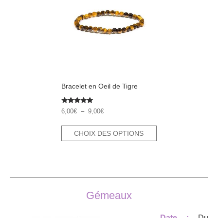
a
plusieurs
variations.
Les
options
peuvent
être
choisies
Bracelet en Oeil de Tigre
sur
la
Note
Plage
6,00
€
–
9,00
€
5.00
page
de
sur 5
prix :
du
CHOIX DES OPTIONS
6,00€
produit
à
9,00€
Gémeaux
Date :
Du