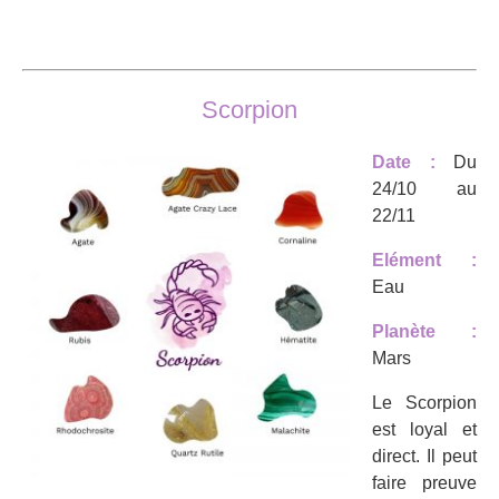
15,00€.
7,50€.
Scorpion
Date :
Du
24/10 au
22/11
Elément :
Eau
Planète :
Mars
Le Scorpion
est loyal et
direct. Il peut
faire preuve