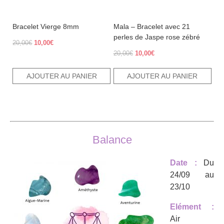
Bracelet Vierge 8mm
Mala – Bracelet avec 21
perles de Jaspe rose zébré
Le
Le
20,00
€
10,00
€
prix
prix
Le
Le
20,00
€
10,00
€
initial
actuel
prix
prix
était :
est :
initial
actuel
AJOUTER AU PANIER
AJOUTER AU PANIER
20,00€.
10,00€.
était :
est :
20,00€.
10,00€.
Balance
Date :
Du
24/09 au
23/10
Elément :
Air