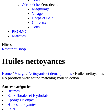
Tous
Zéro déchet
Zéro déchet
Maquillage
Visage
Corps et Bain
Cheveux
Tous
PROMO
Marques
Filtres
Retour au shop
Huiles nettoyantes
Home
/
Visage
/
Nettoyants et démaquillants
/ Huiles nettoyantes
No products were found matching your selection.
Autres catégories
Brumes
Eaux florales et Hydrolats
Eponges Konjac
Huiles nettoyantes
Laits