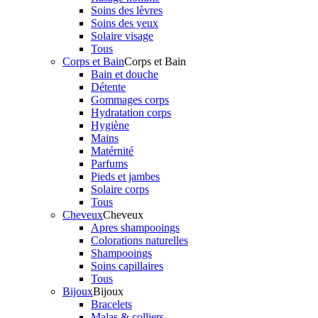
Soins des lèvres
Soins des yeux
Solaire visage
Tous
Corps et Bain
Corps et Bain
Bain et douche
Détente
Gommages corps
Hydratation corps
Hygiène
Mains
Matérnité
Parfums
Pieds et jambes
Solaire corps
Tous
Cheveux
Cheveux
Apres shampooings
Colorations naturelles
Shampooings
Soins capillaires
Tous
Bijoux
Bijoux
Bracelets
Malas & colliers