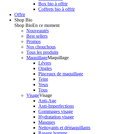
Box bio à offrir
Coffrets bio à offrir
Offrir
Shop Bio
Shop Bio
En ce moment
Nouveautés
Best sellers
Promos
Nos chouchous
Tous les produits
Maquillage
Maquillage
Lévres
Ongles
Pinceaux de maquillage
Teint
Yeux
Tous
Visage
Visage
Anti-Age
Anti-Imperfections
Gommages visage
Hydratation visage
Masques
Nettoyants et démaquillants
Rasage homme