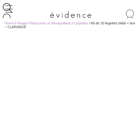
Recherche
de
Home
/
Visage
/
Nettoyants et démaquillants
/
Lingettes
/ Kit de 10 lingettes bébé + box
produits
– CLARANGE