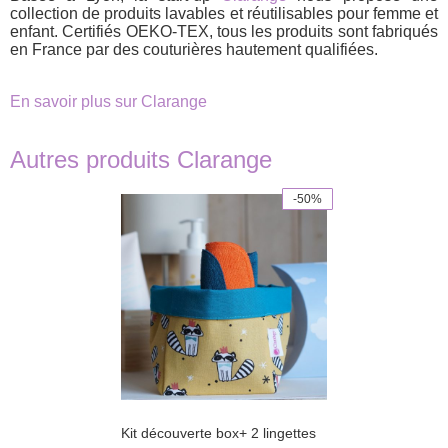
collection de produits lavables et réutilisables pour femme et
enfant. Certifiés OEKO-TEX, tous les produits sont fabriqués
en France par des couturières hautement qualifiées.
En savoir plus sur Clarange
Autres produits Clarange
-50%
This
product
has
multiple
variants.
The
options
may
be
chosen
on
the
product
Kit découverte box+ 2 lingettes
page