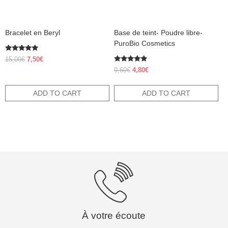
Bracelet en Beryl
Base de teint- Poudre libre-
PuroBio Cosmetics
Rated
Original
Current
15,00
€
7,50
€
5.00
price
price
Rated
out of 5
Original
Current
9,60
€
4,80
€
5.00
was:
is:
price
price
out of 5
15,00€.
7,50€.
was:
is:
ADD TO CART
ADD TO CART
9,60€.
4,80€.
À votre écoute