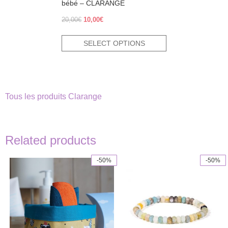
bébé – CLARANGE
Original
Current
20,00
€
10,00
€
price
price
was:
is:
SELECT OPTIONS
20,00€.
10,00€.
Tous les produits Clarange
Related products
-50%
-50%
This
product
has
multiple
variants.
The
options
may