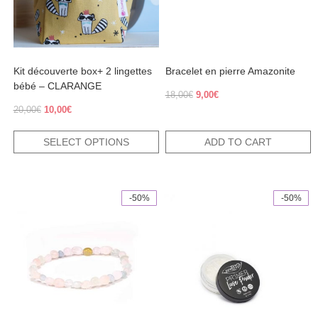
be
chosen
on
the
product
Kit découverte box+ 2 lingettes
Bracelet en pierre Amazonite
page
bébé – CLARANGE
Original
Current
18,00
€
9,00
€
price
price
Original
Current
20,00
€
10,00
€
was:
is:
price
price
18,00€.
9,00€.
was:
is:
SELECT OPTIONS
ADD TO CART
20,00€.
10,00€.
-50%
-50%