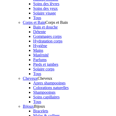
Soins des lèvres
Soins des yeux
Solaire visage
Tous
Corps et Bain
Corps et Bain
Bain et douche
Détente
Gommages corps
Hydratation corps
Hygiène
Mains
Matérnité
Parfums
Pieds et jambes
Solaire corps
Tous
Cheveux
Cheveux
Apres shampooings
Colorations naturelles
Shampooings
Soins capillaires
Tous
Bijoux
Bijoux
Bracelets
Malas & colliers