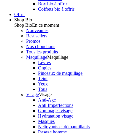
Box bio à offrir
Coffrets bio à offrir
Offrir
Shop Bio
Shop Bio
En ce moment
Nouveautés
Best sellers
Promos
Nos chouchous
Tous les produits
Maquillage
Maquillage
Lévres
Ongles
Pinceaux de maquillage
Teint
Yeux
Tous
Visage
Visage
Anti-Age
Anti-Imperfections
Gommages visage
Hydratation visage
Masques
Nettoyants et démaquillants
Rasage homme