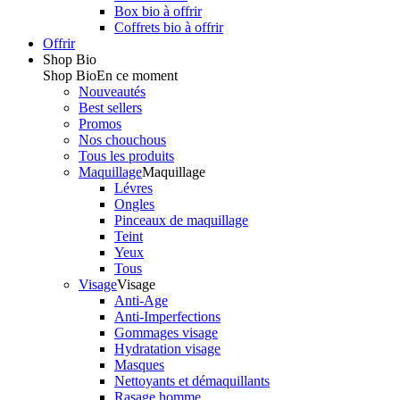
Box bio à offrir
Coffrets bio à offrir
Offrir
Shop Bio
Shop Bio
En ce moment
Nouveautés
Best sellers
Promos
Nos chouchous
Tous les produits
Maquillage
Maquillage
Lévres
Ongles
Pinceaux de maquillage
Teint
Yeux
Tous
Visage
Visage
Anti-Age
Anti-Imperfections
Gommages visage
Hydratation visage
Masques
Nettoyants et démaquillants
Rasage homme