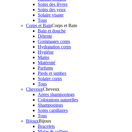
Soins des lèvres
Soins des yeux
Solaire visage
Tous
Corps et Bain
Corps et Bain
Bain et douche
Détente
Gommages corps
Hydratation corps
Hygiène
Mains
Matérnité
Parfums
Pieds et jambes
Solaire corps
Tous
Cheveux
Cheveux
Apres shampooings
Colorations naturelles
Shampooings
Soins capillaires
Tous
Bijoux
Bijoux
Bracelets
Malas & colliers