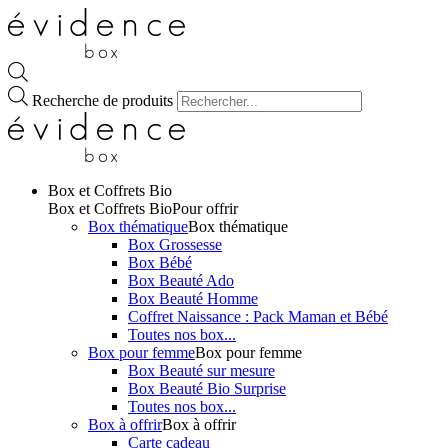
Recherche de produits
Box et Coffrets Bio
Box et Coffrets Bio
Pour offrir
Box thématique
Box thématique
Box Grossesse
Box Bébé
Box Beauté Ado
Box Beauté Homme
Coffret Naissance : Pack Maman et Bébé
Toutes nos box...
Box pour femme
Box pour femme
Box Beauté sur mesure
Box Beauté Bio Surprise
Toutes nos box...
Box à offrir
Box à offrir
Carte cadeau