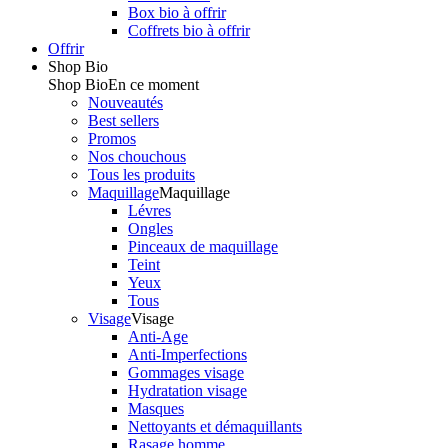
Box bio à offrir
Coffrets bio à offrir
Offrir
Shop Bio
Shop Bio
En ce moment
Nouveautés
Best sellers
Promos
Nos chouchous
Tous les produits
Maquillage
Maquillage
Lévres
Ongles
Pinceaux de maquillage
Teint
Yeux
Tous
Visage
Visage
Anti-Age
Anti-Imperfections
Gommages visage
Hydratation visage
Masques
Nettoyants et démaquillants
Rasage homme