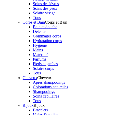
Soins des lèvres
Soins des yeux
Solaire visage
Tous
Corps et Bain
Corps et Bain
Bain et douche
Détente
Gommages corps
Hydratation corps
Hygiène
Mains
Matérnité
Parfums
Pieds et jambes
Solaire corps
Tous
Cheveux
Cheveux
Apres shampooings
Colorations naturelles
Shampooings
Soins capillaires
Tous
Bijoux
Bijoux
Bracelets
Malas & colliers