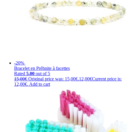
-20%
Bracelet en Préhnite à facettes
Rated
5.00
out of 5
15,00
€
Original price was: 15,00€.
12,00
€
Current price is:
12,00€.
Add to cart