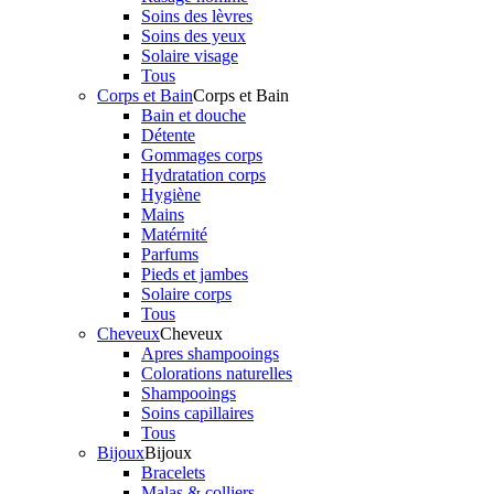
Soins des lèvres
Soins des yeux
Solaire visage
Tous
Corps et Bain
Corps et Bain
Bain et douche
Détente
Gommages corps
Hydratation corps
Hygiène
Mains
Matérnité
Parfums
Pieds et jambes
Solaire corps
Tous
Cheveux
Cheveux
Apres shampooings
Colorations naturelles
Shampooings
Soins capillaires
Tous
Bijoux
Bijoux
Bracelets
Malas & colliers