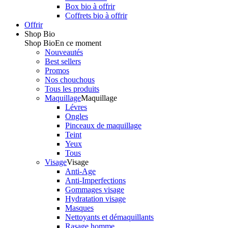
Box bio à offrir
Coffrets bio à offrir
Offrir
Shop Bio
Shop Bio
En ce moment
Nouveautés
Best sellers
Promos
Nos chouchous
Tous les produits
Maquillage
Maquillage
Lévres
Ongles
Pinceaux de maquillage
Teint
Yeux
Tous
Visage
Visage
Anti-Age
Anti-Imperfections
Gommages visage
Hydratation visage
Masques
Nettoyants et démaquillants
Rasage homme