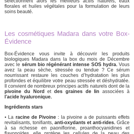
sélectionnent alors les meilleurs actifs naturels, eaux
florales et huiles végétales pour la formulation de leurs
soins beauté.
Les cosmétiques Madara dans votre Box-
Évidence
Box-Évidence vous invite à découvrir les produits
biologiques Madara dans la box du mois de Décembre
avec le
sérum bio régénérant intense SOS hydra.
Vous
avez la peau sèche, stressée ou tendue ? Ce sérum
nourrissant restaure les couches d’hydratation les plus
profondes et équilibre votre peau stressée et déshydratée.
Il convient de nombreux principes actifs naturels dont de la
pivoine du Nord
et
des graines de lin
associées à
l’acide hyaluronique.
Ingrédients stars
⦁ La
racine de Pivoine
: la pivoine a de puissants effets
revitalisants, tonifiants,
anti-oxydants et anti-rides.
Grâce
à sa richesse en paoniflorine, proanthocyanidines et
flavonoïdes, elle protège les cellules de la peau des