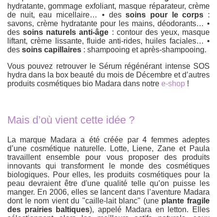
hydratante, gommage exfoliant, masque réparateur, crème
de nuit, eau micellaire… ⦁ des
soins pour le corps
:
savons, crème hydratante pour les mains, déodorants… ⦁
des
soins naturels anti-âge
: contour des yeux, masque
liftant, crème lissante, fluide anti-rides, huiles faciales… ⦁
des
soins capillaires
: shampooing et après-shampooing.
Vous pouvez retrouver le Sérum régénérant intense SOS
hydra dans la box beauté du mois de Décembre et d’autres
produits cosmétiques bio Madara dans notre
e-shop
!
Mais d’où vient cette idée ?
La marque Madara a été créée par 4 femmes adeptes
d’une cosmétique naturelle. Lotte, Liene, Zane et Paula
travaillent ensemble pour vous proposer des produits
innovants qui transforment le monde des cosmétiques
biologiques. Pour elles, les produits cosmétiques pour la
peau devraient être d'une qualité telle qu’on puisse les
manger. En 2006, elles se lancent dans l’aventure Madara
dont le nom vient du "caille-lait blanc" (une
plante fragile
des prairies baltiques
), appelé Madara en letton. Elles