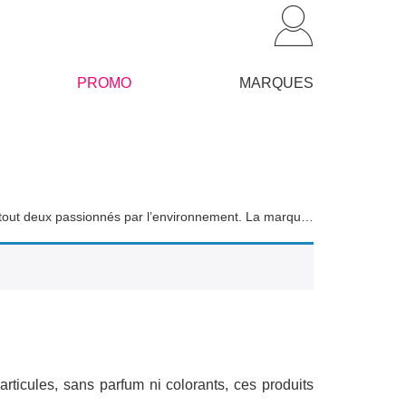
PROMO
MARQUES
Niu esr une start-up qui fait la différence ! Créé par deux amis d’enfance tout deux passionnés par l’environnement. La marque débute en 2018 avec les premières crèmes solaires à la composition saine et certifiées végan, cruelty free et cosmos organic.
ticules, sans parfum ni colorants, ces produits