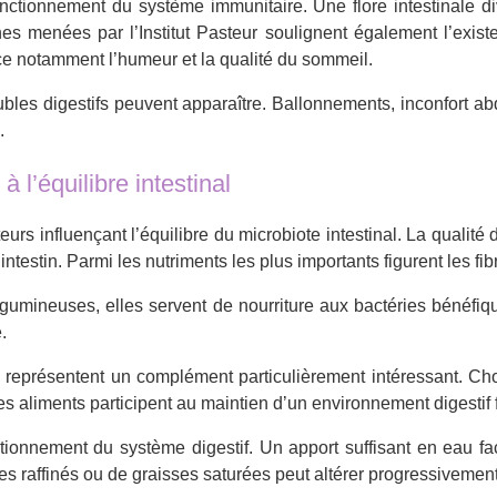
fonctionnement du système immunitaire. Une flore intestinale d
es menées par l’Institut Pasteur soulignent également l’existe
e notamment l’humeur et la qualité du sommeil.
roubles digestifs peuvent apparaître. Ballonnements, inconfort ab
.
 l’équilibre intestinal
teurs influençant l’équilibre du microbiote intestinal. La quali
testin. Parmi les nutriments les plus importants figurent les fib
légumineuses, elles servent de nourriture aux bactéries bénéfi
.
és représentent un complément particulièrement intéressant. Cho
s aliments participent au maintien d’un environnement digestif 
onnement du système digestif. Un apport suffisant en eau facili
 raffinés ou de graisses saturées peut altérer progressivement 