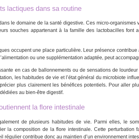
ts lactiques dans sa routine
 dans le domaine de la santé digestive. Ces micro-organismes v
urs souches appartenant à la famille des lactobacilles font ac
es occupent une place particulière. Leur présence contribue à so
r l’alimentation ou une supplémentation adaptée, peut accompagne
essante en cas de ballonnements ou de sensations de lourdeur a
ntation, les habitudes de vie et l’état général du microbiote infl
cier plus clairement les bénéfices potentiels. Pour aller plus
édiées au bien-être digestif.
utiennent la flore intestinale
galement de plusieurs habitudes de vie. Parmi elles, le so
r la composition de la flore intestinale. Cette perturbation f
il régulier contribue donc au maintien d’un environnement intest