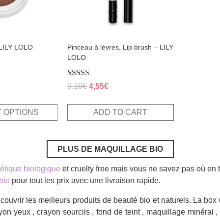
 LILY LOLO
Pinceau à lèvres, Lip brush – LILY
LOLO
al
Current
Rated
Original
Current
9,10
€
4,55
€
rice
5.00
price
price
out of 5
s:
was:
is:
.
,50€.
 OPTIONS
ADD TO CART
9,10€.
4,55€.
PLUS DE MAQUILLAGE BIO
tique biologique
et cruelty free mais vous ne savez pas où en 
bio
pour tout les prix avec une livraison rapide.
ouvrir les meilleurs produits de beauté bio et naturels. La bo
on yeux , crayon sourcils , fond de teint , maquillage minéral ,