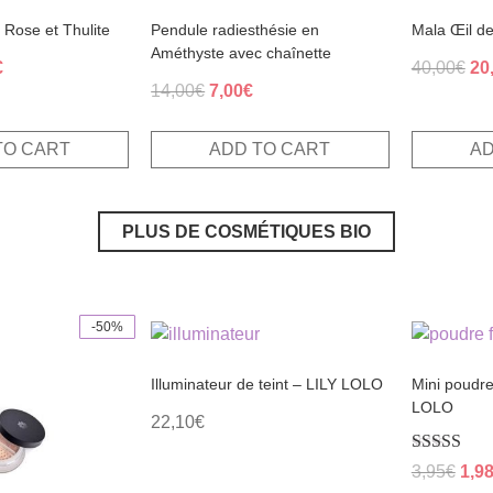
 Rose et Thulite
Pendule radiesthésie en
Mala Œil de
Améthyste avec chaînette
al
Current
Ori
€
40,00
€
20
Original
Current
14,00
€
7,00
€
price
pri
price
price
is:
wa
was:
is:
.
10,00€.
40
TO CART
ADD TO CART
AD
14,00€.
7,00€.
PLUS DE COSMÉTIQUES BIO
-50%
This
This
product
product
Illuminateur de teint – LILY LOLO
Mini poudre 
has
has
LOLO
multiple
multiple
22,10
€
variants.
variants.
The
The
Rated
Orig
3,95
€
1,9
5.00
options
options