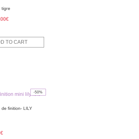
 tigre
ginal
Current
,00
€
ce
price
s:
is:
,00€.
20,00€.
D TO CART
-50%
de finition- LILY
inal
Current
8
€