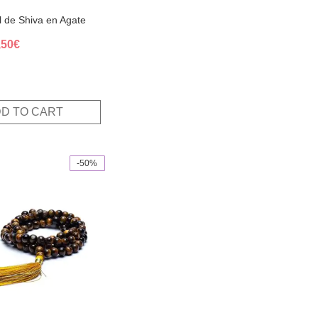
l de Shiva en Agate
ginal
Current
,50
€
ce
price
s:
is:
,00€.
12,50€.
D TO CART
-50%