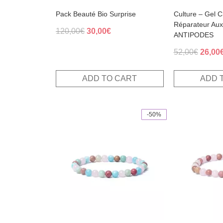
Pack Beauté Bio Surprise
Culture – Gel 
Réparateur Aux
Original
Current
120,00
€
30,00
€
ANTIPODES
price
price
Origin
52,00
€
26,00
was:
is:
price
120,00€.
30,00€.
was:
ADD TO CART
ADD 
52,00€
-50%