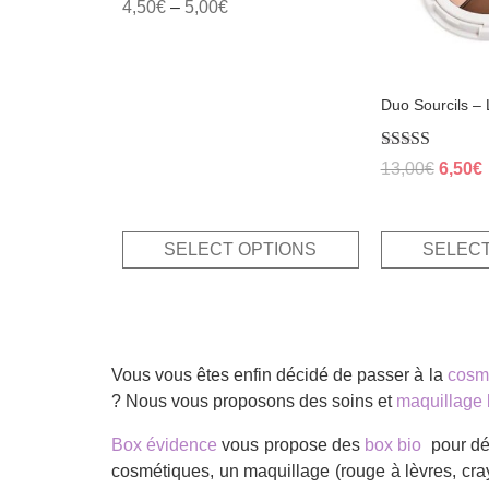
options
options
Rated
4,50
€
–
5,00
€
5.00
may
may
out of 5
be
be
chosen
chosen
Duo Sourcils –
on
on
the
the
product
product
Rated
Origin
13,00
€
6,50
€
5.00
page
page
price
p
out of 5
was:
i
13,00€
6
SELECT OPTIONS
SELECT
Vous vous êtes enfin décidé de passer à la
cosmé
? Nous vous proposons des soins et
maquillage 
Box évidence
vous propose des
box bio
pour déc
cosmétiques, un maquillage (rouge à lèvres, cray