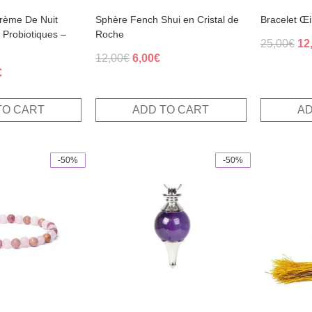
Crème De Nuit
Sphère Fench Shui en Cristal de
Bracelet Œi
 Probiotiques –
Roche
Ori
25,00
€
12
Original
Current
12,00
€
6,00
€
pri
al
Current
€
price
price
wa
price
was:
is:
25
is:
12,00€.
6,00€.
TO CART
ADD TO CART
AD
.
26,00€.
-50%
-50%