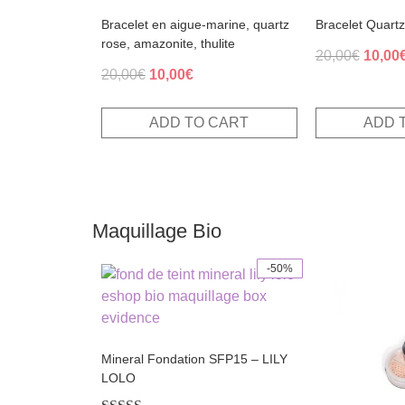
Bracelet en aigue-marine, quartz
Bracelet Quartz
rose, amazonite, thulite
Origin
20,00
€
10,00
Original
Current
20,00
€
10,00
€
price
price
price
was:
was:
is:
20,00€
ADD TO CART
ADD 
20,00€.
10,00€.
Maquillage Bio
-50%
This
This
product
product
has
has
multiple
multiple
Mineral Fondation SFP15 – LILY
variants.
variants.
LOLO
The
The
options
options