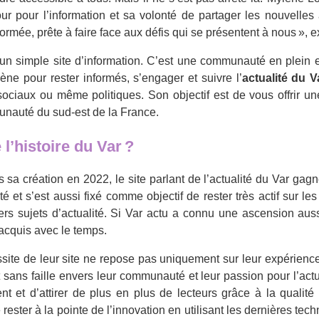
our pour l’information et sa volonté de partager les nouvell
mée, prête à faire face aux défis qui se présentent à nous », ex
’un simple site d’information. C’est une communauté en plein e
ne pour rester informés, s’engager et suivre l’
actualité du V
, sociaux ou même politiques. Son objectif est de vous offrir un
munauté du sud-est de la France.
l’histoire du Var ?
 sa création en 2022, le site parlant de l’actualité du Var ga
et s’est aussi fixé comme objectif de rester très actif sur l
ivers sujets d’actualité. Si Var actu a connu une ascension aus
 acquis avec le temps.
ssite de leur site ne repose pas uniquement sur leur expérienc
sans faille envers leur communauté et leur passion pour l’actua
nt et d’attirer de plus en plus de lecteurs grâce à la quali
e rester à la pointe de l’innovation en utilisant les dernières t