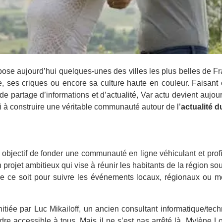
ose aujourd’hui quelques-unes des villes les plus belles de Fr
e, ses criques ou encore sa culture haute en couleur. Faisant o
de partage d’informations et d’actualité, Var actu devient aujou
si à construire une véritable communauté autour de l’
actualité d
objectif de fonder une communauté en ligne véhiculant et profit
 projet ambitieux qui vise à réunir les habitants de la région sou
ue ce soit pour suivre les événements locaux, régionaux ou m
initiée par Luc Mikailoff, un ancien consultant informatique/tec
ndre accessible à tous. Mais il ne s’est pas arrêté là. Mylène