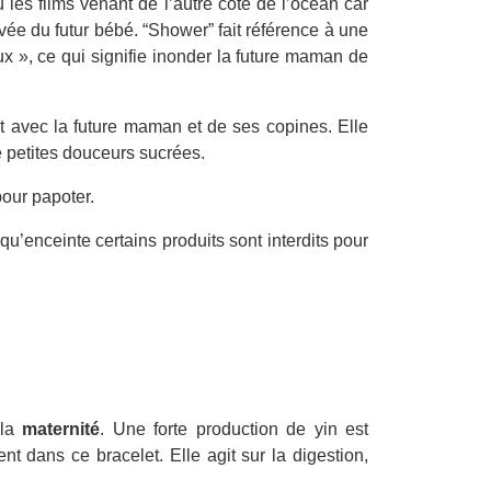
es films venant de l’autre côté de l’océan car
vée du futur bébé. “Shower” fait référence à une
x », ce qui signifie inonder la future maman de
t avec la future maman et de ses copines. Elle
 petites douceurs sucrées.
pour papoter.
u’enceinte certains produits sont interdits pour
 la
maternité
. Une forte production de yin est
 dans ce bracelet. Elle agit sur la digestion,