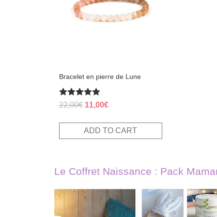
Bracelet en pierre de Lune
Rated
Original
Current
22,00
€
11,00
€
5.00
price
price
out of 5
was:
is:
ADD TO CART
22,00€.
11,00€.
Le Coffret Naissance : Pack Mama