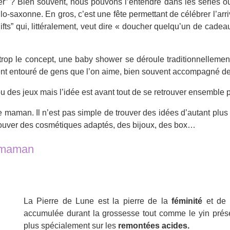
” ? Bien souvent, nous pouvons l’entendre dans les séries ou l
o-saxonne. En gros, c’est une fête permettant de célébrer l’arri
ts” qui, littéralement, veut dire « doucher quelqu’un de cadeau
rop le concept, une baby shower se déroule traditionnellemen
nt entouré de gens que l’on aime, bien souvent accompagné de
 ou des jeux mais l’idée est avant tout de se retrouver ensemble 
 maman. Il n’est pas simple de trouver des idées d’autant plus q
rouver des cosmétiques adaptés, des bijoux, des box…
a maman
La Pierre de Lune est la pierre de la
féminité
et de
accumulée durant la grossesse tout comme le yin présent
plus spécialement sur les
remontées acides.