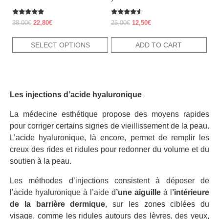
the
product
Rated
Rated
Original
Current
Original
Current
38,00
€
22,80
€
25,00
€
12,50
€
4.70
4.38
price
price
price
price
out of 5
out of 5
page
was:
is:
was:
is:
SELECT OPTIONS
ADD TO CART
38,00€.
22,80€.
25,00€.
12,50€.
Les injections d’acide hyaluronique
La médecine esthétique propose des moyens rapides
pour corriger certains signes de vieillissement de la peau.
L’acide hyaluronique, là encore, permet de remplir les
creux des rides et ridules pour redonner du volume et du
soutien à la peau.
Les méthodes d’injections consistent à déposer de
l’acide hyaluronique à l’aide d
’une aiguille
à l
’intérieure
de la barrière dermique
, sur les zones ciblées du
visage, comme les ridules autours des lèvres, des yeux,