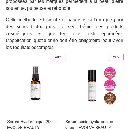
proposées par les marques permettent à la peau d’être
soutenue, pulpeuse et rebondie.
Cette méthode est simple et naturelle, si l’on opte pour
des soins biologiques. Le seul bémol des produits
cosmétiques est que leur effet reste éphémère.
L’application quotidienne doit être obligatoire pour avoir
les résultats escomptés.
-40%
-50%
This
product
has
multiple
variants.
The
options
may
be
chosen
Serum Hyaluronique 200 –
Serum acide hyaluronique
on
EVOLVE BEAUTY
yeux – EVOLVE BEAUTY