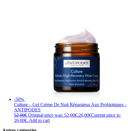
-50%
Culture – Gel Crème De Nuit Réparateur Aux Probiotiques –
ANTIPODES
52,00
€
Original price was: 52,00€.
26,00
€
Current price is:
26,00€.
Add to cart
Autres catégories