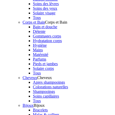
Soins des lèvres
Soins des yeux
Solaire visage
Tous
Corps et Bain
Corps et Bain
Bain et douche
Détente
Gommages corps
Hydratation corps
Hygiène
Mains
Matérnité
Parfums
Pieds et jambes
Solaire corps
Tous
Cheveux
Cheveux
Apres shampooings
Colorations naturelles
Shampooings
Soins capillaires
Tous
Bijoux
Bijoux
Bracelets
Malas & colliers