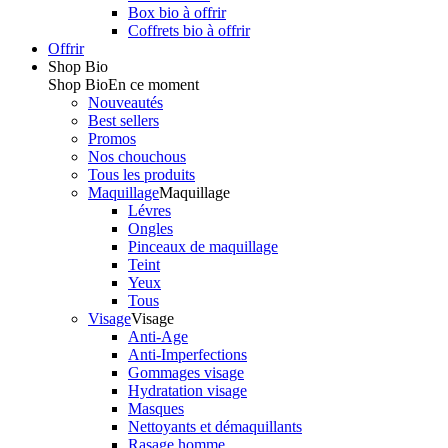
Box bio à offrir
Coffrets bio à offrir
Offrir
Shop Bio
Shop Bio
En ce moment
Nouveautés
Best sellers
Promos
Nos chouchous
Tous les produits
Maquillage
Maquillage
Lévres
Ongles
Pinceaux de maquillage
Teint
Yeux
Tous
Visage
Visage
Anti-Age
Anti-Imperfections
Gommages visage
Hydratation visage
Masques
Nettoyants et démaquillants
Rasage homme