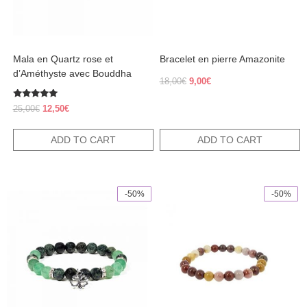
Mala en Quartz rose et
Bracelet en pierre Amazonite
d’Améthyste avec Bouddha
Original
Current
18,00
€
9,00
€
price
price
was:
is:
Rated
Original
Current
25,00
€
12,50
€
5.00
18,00€.
9,00€.
price
price
out of 5
was:
is:
ADD TO CART
ADD TO CART
25,00€.
12,50€.
-50%
-50%