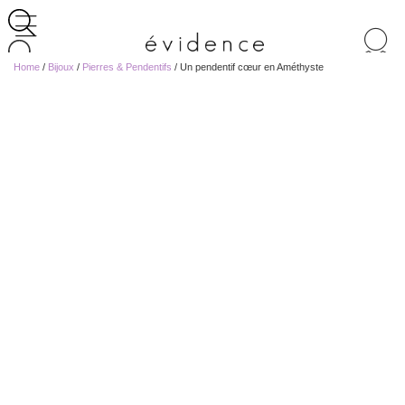
Recherche
de
Home
/
Bijoux
/
Pierres & Pendentifs
/ Un pendentif cœur en Améthyste
produits