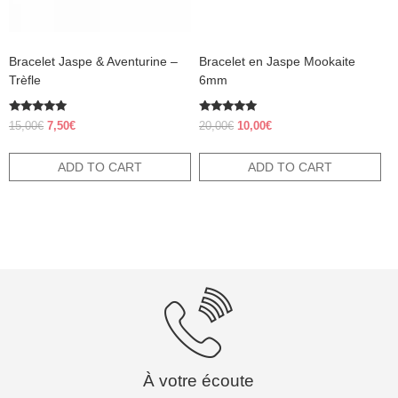
Bracelet Jaspe & Aventurine –
Bracelet en Jaspe Mookaite
Trèfle
6mm
Rated
Rated
Original
Current
Original
Current
15,00
€
7,50
€
20,00
€
10,00
€
5.00
5.00
price
price
price
price
out of 5
out of 5
was:
is:
was:
is:
ADD TO CART
ADD TO CART
15,00€.
7,50€.
20,00€.
10,00€.
À votre écoute