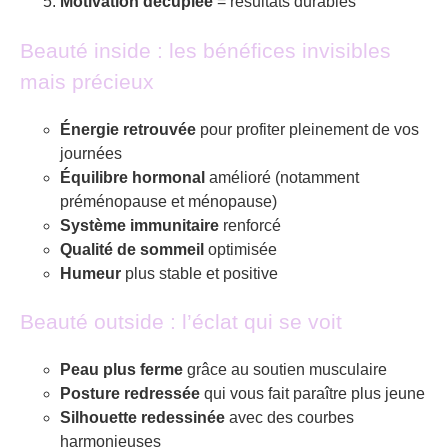
Motivation décuplée
= résultats durables
Beauté inside : les bénéfices invisibles
mais précieux
Énergie retrouvée
pour profiter pleinement de vos
journées
Équilibre hormonal
amélioré (notamment
préménopause et ménopause)
Système immunitaire
renforcé
Qualité de sommeil
optimisée
Humeur
plus stable et positive
Beauté outside : l’éclat qui se voit
Peau plus ferme
grâce au soutien musculaire
Posture redressée
qui vous fait paraître plus jeune
Silhouette redessinée
avec des courbes
harmonieuses