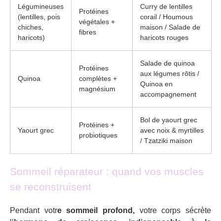
Légumineuses
Curry de lentilles
Protéines
(lentilles, pois
corail / Houmous
végétales +
chiches,
maison / Salade de
fibres
haricots)
haricots rouges
Salade de quinoa
Protéines
aux légumes rôtis /
Quinoa
complètes +
Quinoa en
magnésium
accompagnement
Bol de yaourt grec
Protéines +
Yaourt grec
avec noix & myrtilles
probiotiques
/ Tzatziki maison
Sommeil réparateur : quand vos muscles
se reconstruisent
Pendant votr
e sommeil profond,
votre corps sécrète