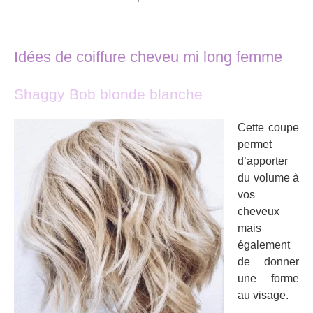
Idées de coiffure cheveu mi long femme
Shaggy Bob blonde blanche
Cette coupe
permet
d’apporter
du volume à
vos
cheveux
mais
également
de donner
une forme
au visage.