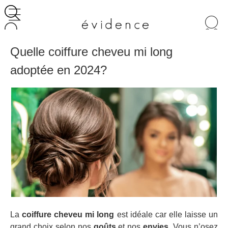
Recherche
de
produits
Quelle coiffure cheveu mi long
adoptée en 2024?
La
coiffure cheveu mi long
est idéale car elle laisse un
grand choix selon nos
goûts
et nos
envies
. Vous n’osez