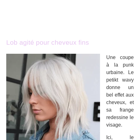
Lob agité pour cheveux fins
Une coupe
à la punk
urbaine. Le
petikt wavy
donne un
bel effet aux
cheveux, et
sa frange
redessine le
visage.
Ici, le