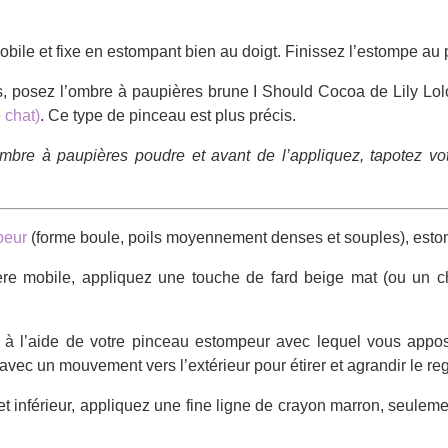
obile et fixe en estompant bien au doigt. Finissez l’estompe au 
s, posez l’ombre à paupières brune I Should Cocoa de Lily Lolo
 chat)
. Ce type de pinceau est plus précis.
ombre à paupières poudre et avant de l’appliquez, tapotez vo
peur
(forme boule, poils moyennement denses et souples), estom
ère mobile, appliquez une touche de fard beige mat (ou un 
rne à l’aide de votre pinceau estompeur avec lequel vous appo
 avec un mouvement vers l’extérieur pour étirer et agrandir le re
 et inférieur, appliquez une fine ligne de crayon marron, seulem