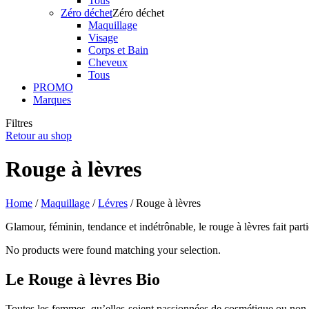
Tous
Zéro déchet
Zéro déchet
Maquillage
Visage
Corps et Bain
Cheveux
Tous
PROMO
Marques
Filtres
Retour au shop
Rouge à lèvres
Home
/
Maquillage
/
Lévres
/ Rouge à lèvres
Glamour, féminin, tendance et indétrônable, le rouge à lèvres fait par
No products were found matching your selection.
Le Rouge à lèvres Bio
Toutes les femmes, qu’elles soient passionnées de cosmétique ou non,