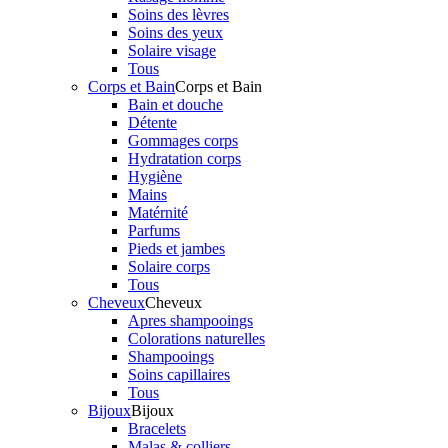
Soins des lèvres
Soins des yeux
Solaire visage
Tous
Corps et Bain
Corps et Bain
Bain et douche
Détente
Gommages corps
Hydratation corps
Hygiène
Mains
Matérnité
Parfums
Pieds et jambes
Solaire corps
Tous
Cheveux
Cheveux
Apres shampooings
Colorations naturelles
Shampooings
Soins capillaires
Tous
Bijoux
Bijoux
Bracelets
Malas & colliers