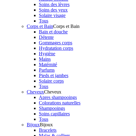
Soins des lèvres
Soins des yeux
Solaire visage
Tous
Corps et Bain
Corps et Bain
Bain et douche
Détente
Gommages corps
Hydratation corps
Hygiène
Mains
Matérnité
Parfums
Pieds et jambes
Solaire corps
Tous
Cheveux
Cheveux
Apres shampooings
Colorations naturelles
Shampooings
Soins capillaires
Tous
Bijoux
Bijoux
Bracelets
Malas & colliers