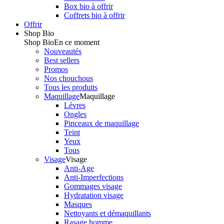
Box bio à offrir
Coffrets bio à offrir
Offrir
Shop Bio
Shop Bio
En ce moment
Nouveautés
Best sellers
Promos
Nos chouchous
Tous les produits
Maquillage
Maquillage
Lévres
Ongles
Pinceaux de maquillage
Teint
Yeux
Tous
Visage
Visage
Anti-Age
Anti-Imperfections
Gommages visage
Hydratation visage
Masques
Nettoyants et démaquillants
Rasage homme