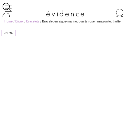
Recherche
de
Home
/
Bijoux
/
Bracelets
/ Bracelet en aigue-marine, quartz rose, amazonite, thulite
produits
-50%