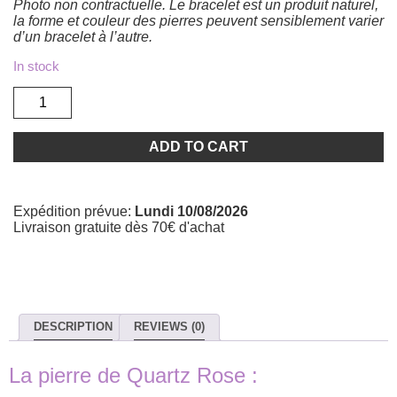
Photo non contractuelle. Le bracelet est un produit naturel,
la forme et couleur des pierres peuvent sensiblement varier
d’un bracelet à l’autre.
In stock
Bracelet
en
aigue-
marine,
ADD TO CART
quartz
rose,
amazonite,
thulite
Expédition prévue:
Lundi 10/08/2026
quantity
Livraison gratuite dès 70€ d'achat
DESCRIPTION
REVIEWS (0)
La pierre de Quartz Rose :