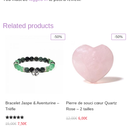
Related products
-50%
-50%
This
product
has
multiple
variants.
The
options
may
be
chosen
on
the
product
Bracelet Jaspe & Aventurine –
Pierre de souci cœur Quartz
page
Trèfle
Rose – 2 tailles
Original
Current
12,00
€
6,00
€
Rated
price
price
Original
Current
15,00
€
7,50
€
5.00