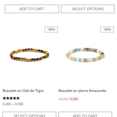
was:
is:
price
price
out of 5
12,00€.
6,00€.
was:
is:
ADD TO CART
SELECT OPTIONS
15,00€.
7,50€.
-50%
-50%
This
product
has
multiple
variants.
The
options
may
be
chosen
on
the
product
Bracelet en Oeil de Tigre
Bracelet en pierre Amazonite
page
Original
Current
18,00
€
9,00
€
Rated
price
price
6,00
€
–
9,00
€
5.00
was:
is:
out of 5
18,00€.
9,00€.
SELECT OPTIONS
ADD TO CART