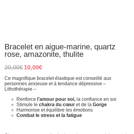
Bracelet en aigue-marine, quartz
rose, amazonite, thulite
Original
Current
20,00
€
10,00
€
price
price
was:
is:
Ce magnifique bracelet élastique est conseillé aux
20,00€.
10,00€.
personnes anxieuse et à tendance dépressive –
Lithothérapie –
Renforce
l’amour pour soi,
la confiance en soi
Stimule le
chakra du cœur
et de la
Gorge
Harmonise et équilibre les émotions
Combat le stress et la fatigue