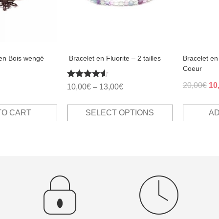
may
be
chosen
on
the
product
page
 en Bois wengé
​ Bracelet en Fluorite – 2 tailles
Bracelet en
Coeur
Ori
Rated
20,00
€
10
al
Current
10,00
€
–
13,00
€
4.50
pri
rice
out of 5
wa
s:
TO CART
SELECT OPTIONS
AD
20
.
,00€.