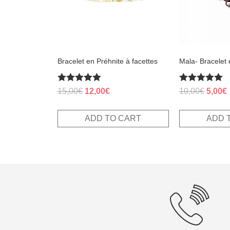
Bracelet en Préhnite à facettes
Mala- Bracelet
Rated
Rated
Original
Current
Origin
15,00
€
12,00
€
10,00
€
5,00
€
5.00
5.00
price
price
price
p
out of 5
out of 5
was:
is:
was:
i
ADD TO CART
ADD 
15,00€.
12,00€.
10,00€
5