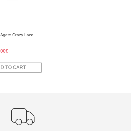
 Agate Crazy Lace
ginal
Current
,00
€
ce
price
s:
is:
D TO CART
,00€.
10,00€.