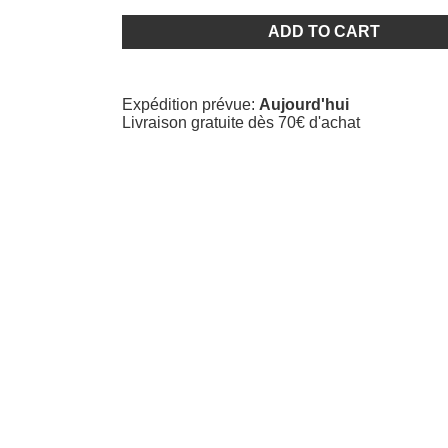
Bracelet
Œil
ADD TO CART
de
Shiva
en
Agate
Expédition prévue:
Aujourd'hui
quantity
Livraison gratuite dès 70€ d'achat