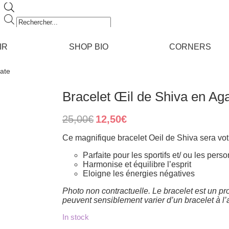
Recherche
de
produits
IR
SHOP BIO
CORNERS
gate
Bracelet Œil de Shiva en Ag
Original
Current
25,00
€
12,50
€
price
price
was:
is:
Ce magnifique bracelet Oeil de Shiva sera vo
25,00€.
12,50€.
Parfaite pour les sportifs et/ ou les pers
Harmonise et équilibre l’esprit
Eloigne les énergies négatives
Photo non contractuelle. Le bracelet est un pro
peuvent sensiblement varier d’un bracelet à l’
In stock