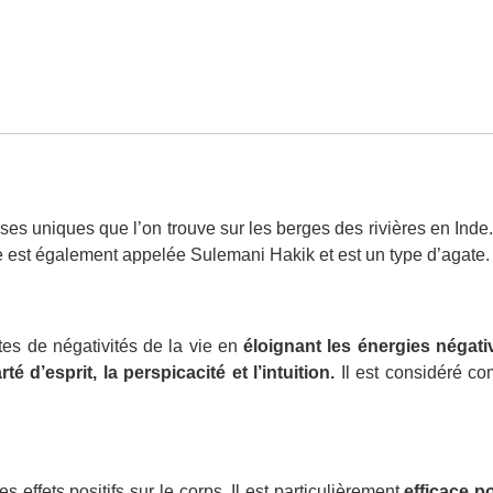
es uniques que l’on trouve sur les berges des rivières en Inde.
e est également appelée Sulemani Hakik et est un type d’agate.
es de négativités de la vie en
éloignant les énergies négative
rté d’esprit, la perspicacité et l’intuition.
Il est considéré co
 effets positifs sur le corps. Il est particulièrement
efficace po