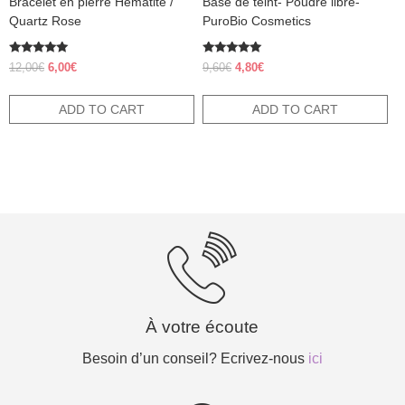
Bracelet en pierre Hématite /
Base de teint- Poudre libre-
Quartz Rose
PuroBio Cosmetics
Rated
Rated
Original
Current
Original
Current
12,00
€
6,00
€
9,60
€
4,80
€
5.00
5.00
price
price
price
price
out of 5
out of 5
was:
is:
was:
is:
ADD TO CART
ADD TO CART
12,00€.
6,00€.
9,60€.
4,80€.
À votre écoute
Besoin d’un conseil? Ecrivez-nous
ici