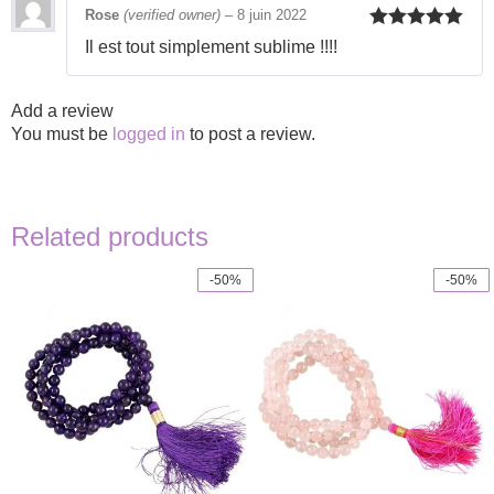
Rose
(verified owner)
–
8 juin 2022
Rated
5
out
Il est tout simplement sublime !!!!
of 5
Add a review
You must be
logged in
to post a review.
Related products
-50%
-50%