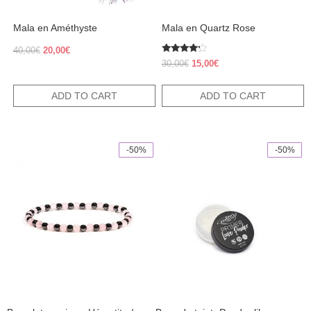
Mala en Améthyste
Mala en Quartz Rose
Original
Current
40,00
€
20,00
€
Rated
price
price
Original
Current
30,00
€
15,00
€
4.00
was:
is:
price
price
out of 5
40,00€.
20,00€.
was:
is:
ADD TO CART
ADD TO CART
30,00€.
15,00€.
-50%
-50%