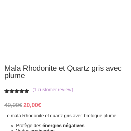
Mala Rhodonite et Quartz gris avec
plume
(
1
customer review)
Rated
1
5.00
out of 5
Original
Current
40,00
€
20,00
€
based on
price
price
customer
was:
is:
Le mala Rhodonite et quartz gris avec breloque plume
rating
40,00€.
20,00€.
Protège des
énergies négatives
Vertus
apaisantes