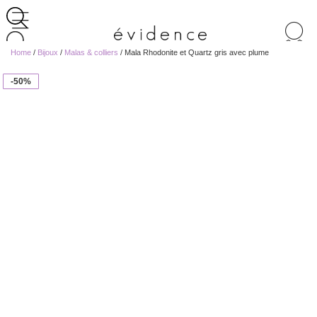
Recherche
de
Home
/
Bijoux
/
Malas & colliers
/ Mala Rhodonite et Quartz gris avec plume
produits
-50%