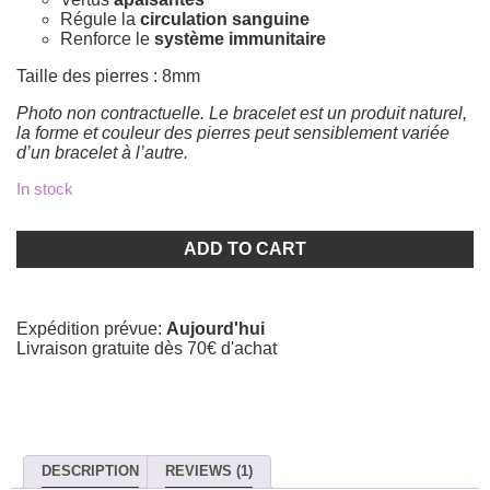
Régule la
circulation sanguine
Renforce le
système immunitaire
Taille des pierres : 8mm
Photo non contractuelle. Le bracelet est un produit naturel,
la forme et couleur des pierres peut sensiblement variée
d’un bracelet à l’autre.
In stock
Mala
Rhodonite
ADD TO CART
et
Quartz
gris
avec
Expédition prévue:
Aujourd'hui
plume
Livraison gratuite dès 70€ d'achat
quantity
DESCRIPTION
REVIEWS (1)