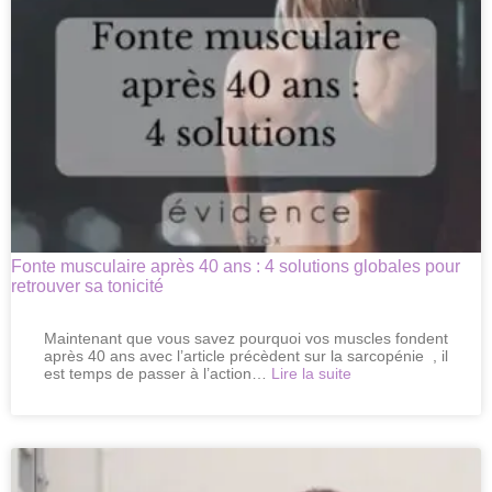
muscles
après
40
ans
Fonte musculaire après 40 ans : 4 solutions globales pour
retrouver sa tonicité
Maintenant que vous savez pourquoi vos muscles fondent
après 40 ans avec l’article précèdent sur la sarcopénie , il
:
est temps de passer à l’action…
Lire la suite
Fonte
musculaire
après
40
ans
: