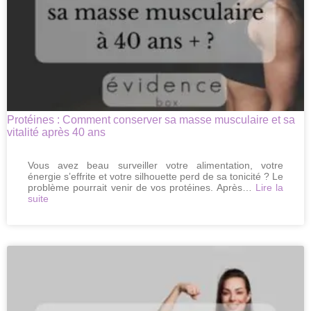
Protéines : Comment conserver sa masse musculaire et sa
vitalité après 40 ans
Vous avez beau surveiller votre alimentation, votre
énergie s’effrite et votre silhouette perd de sa tonicité ? Le
problème pourrait venir de vos protéines. Après…
Lire la
:
suite
Protéines
:
Comment
conserver
sa
masse
musculaire
et
sa
vitalité