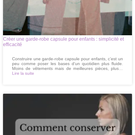
Créer une garde-robe capsule pour enfants : simplicité et
efficacité
Construire une garde-robe capsule pour enfants, c’est un
peu comme poser les bases d’un quotidien plus fluide.
Moins de vêtements mais de meilleures pièces, plus…
:
Lire la suite
Créer
une
garde-
robe
capsule
pour
enfants
:
simplicité
et
efficacité