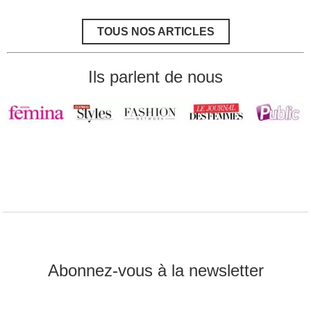
la
fonte
musculaire
TOUS NOS ARTICLES
après
40
ans
Ils parlent de nous
Abonnez-vous à la newsletter