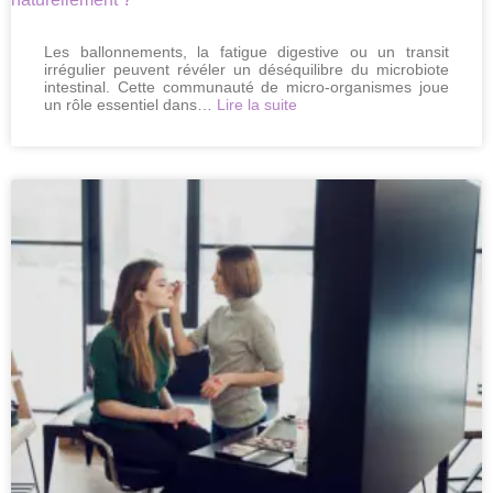
Les ballonnements, la fatigue digestive ou un transit
irrégulier peuvent révéler un déséquilibre du microbiote
intestinal. Cette communauté de micro-organismes joue
:
un rôle essentiel dans…
Lire la suite
Microbiote
intestinal
:
comment
en
prendre
soin
naturellement
?