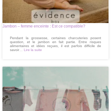
Jambon – femme enceinte : Est ce compatible?
Pendant la grossesse, certaines charcuteries posent
question, et le jambon en fait partie. Entre risques
alimentaires et idées reçues, il est parfois difficile de
:
savoir…
Lire la suite
Jambon
–
femme
enceinte
:
Est
ce
compatible?