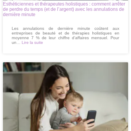
Esthéticiennes et thérapeutes holistiques : comment arrêter
de perdre du temps (et de l’argent) avec les annulations de
dernière minute
Les annulations de dernière minute coûtent aux
entreprises de beauté et de thérapies holistiques en
moyenne 7 % de leur chiffre d’affaires mensuel. Pour
:
un…
Lire la suite
Esthéticiennes
et
thérapeutes
holistiques
:
comment
arrêter
de
perdre
du
temps
(et
de
l’argent)
avec
les
annulations
de
dernière