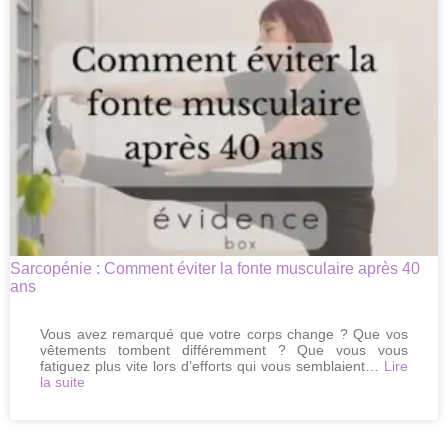
4
solutions
globales
pour
retrouver
sa
tonicité
Sarcopénie : Comment éviter la fonte musculaire après 40
ans
Vous avez remarqué que votre corps change ? Que vos
vêtements tombent différemment ? Que vous vous
fatiguez plus vite lors d’efforts qui vous semblaient…
Lire
:
la suite
Sarcopénie
:
Comment
éviter