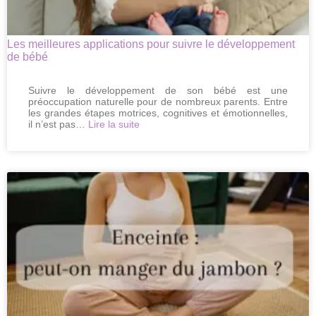
minute
Les meilleures applications pour suivre le développement
de bébé
Suivre le développement de son bébé est une
préoccupation naturelle pour de nombreux parents. Entre
les grandes étapes motrices, cognitives et émotionnelles,
:
il n’est pas…
Lire la suite
Les
meilleures
applications
pour
suivre
le
développement
de
bébé