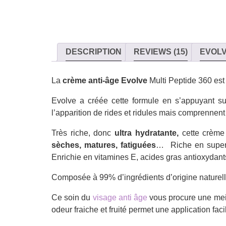
DESCRIPTION
REVIEWS (15)
EVOL
La
crème anti-âge Evolve
Multi Peptide 360 es
Evolve a créée cette formule en s’appuyant su
l’apparition de rides et ridules mais comprennent 
Très riche, donc
ultra hydratante,
cette crème 
sèches, matures, fatiguées
… Riche en super-a
Enrichie en vitamines E, acides gras antioxydant
Composée à 99% d’ingrédients d’origine naturell
Ce soin du
visage anti âge
vous procure une meil
odeur fraiche et fruité permet une application fac