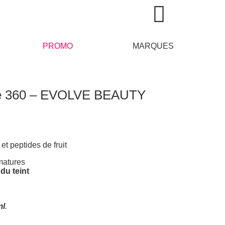
PROMO
MARQUES
ide 360 – EVOLVE BEAUTY
et peptides de fruit
matures
 du teint
ml
.