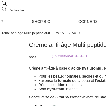
Recherche
de
produits
IR
SHOP BIO
CORNERS
 Crème anti-âge Multi peptide 360 – EVOLVE BEAUTY
Crème anti-âge Multi pept
(
15
customer reviews)
Rated
15
4.80
out of 5
Crème anti-âge à base d’
acide hyaluronique
based on
customer
Pour les peaux normales, sèches et ou 
ratings
Favorise la
tonicité
de la peau et
l’éclat
Réduit les
rides
et ridules
Soin
hydratant
intensif
Pot de verre de
60ml
ou format voyage de
30