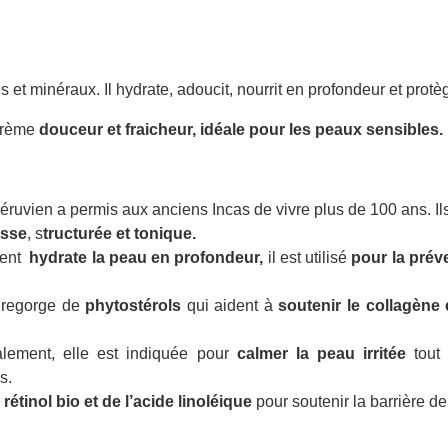
 et minéraux. Il hydrate, adoucit, nourrit en profondeur et prot
 crème
douceur et fraicheur, idéale pour les peaux sensibles.
éruvien a permis aux anciens Incas de vivre plus de 100 ans. Il
isse
, s
tructurée et tonique.
ment
hydrate la peau en profondeur,
il est utilisé
pour la prév
 regorge de
phytostérols
qui aident à
soutenir le collagène e
lement, elle est indiquée pour
calmer la peau irritée
tout 
s.
u
rétinol bio et de l’acide linoléique
pour soutenir la barrière de