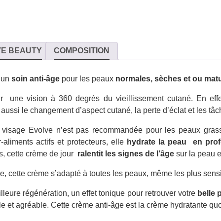
VE BEAUTY
COMPOSITION
t un
soin
anti-âge
pour les peaux
normales, sèches et ou mat
r une vision à 360 degrés du vieillissement cutané. En eff
aussi le changement d’aspect cutané, la perte d’éclat et les tâch
visage Evolve n’est pas recommandée pour les peaux grasses
liments actifs et protecteurs, elle
hydrate la peau en pro
s, cette crème de jour
ralentit les signes de l’âge
sur la peau e
e, cette crème s’adapté à toutes les peaux, même les plus sensi
leure régénération, un effet tonique pour retrouver votre
belle 
ile et agréable. Cette crème anti-âge est la crème hydratante quo