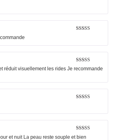
Rated
5
out
of 5
Rated
5
out
e recommande
of 5
Rated
5
out
 et réduit visuellement les rides Je recommande
of 5
Rated
5
out
of 5
Rated
5
out
our et nuit La peau reste souple et bien