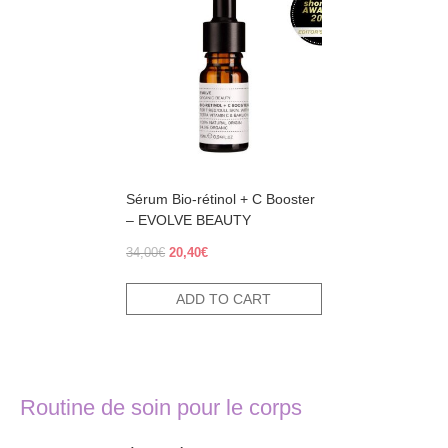
Sérum Bio-rétinol + C Booster
– EVOLVE BEAUTY
Original
Current
34,00
€
20,40
€
price
price
was:
is:
ADD TO CART
34,00€.
20,40€.
Routine de soin pour le corps