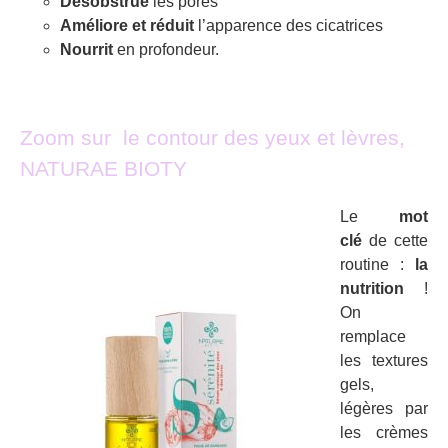
Désobstrue
les pores
Améliore et réduit
l’apparence des cicatrices
Nourrit
en profondeur.
Zoom sur le contour des yeux et lèvres,
NATURAE BIOTY
Le
mot
clé
de cette
routine :
la
nutrition
!
On
remplace
les textures
gels,
légères par
les crèmes