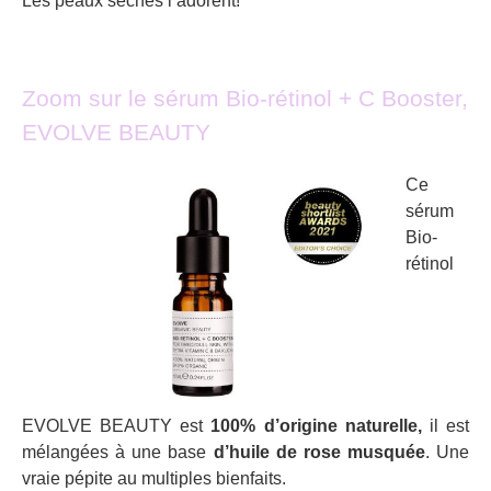
Les peaux sèches l’adorent!
Zoom sur le sérum Bio-rétinol + C Booster,
EVOLVE BEAUTY
Ce
sérum
Bio-
rétinol
EVOLVE BEAUTY est
100% d’origine naturelle,
il est
mélangées à une base
d’huile de rose musquée
. Une
vraie pépite au multiples bienfaits.