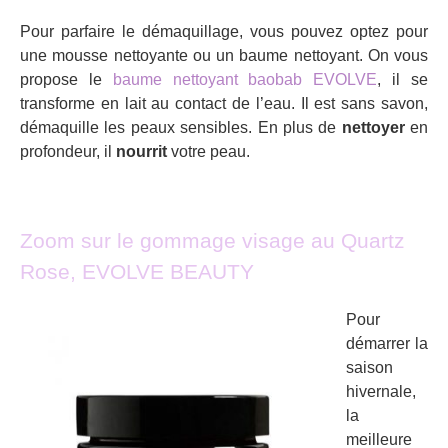
Pour parfaire le démaquillage, vous pouvez optez pour
une mousse nettoyante ou un baume nettoyant. On vous
propose le
baume nettoyant baobab EVOLVE
, il se
transforme en lait au contact de l’eau. Il est sans savon,
démaquille les peaux sensibles. En plus de
nettoyer
en
profondeur, il
nourrit
votre peau.
Zoom sur le gommage visage au Quartz
Rose, EVOLVE BEAUTY
Pour
démarrer la
saison
hivernale,
la
meilleure