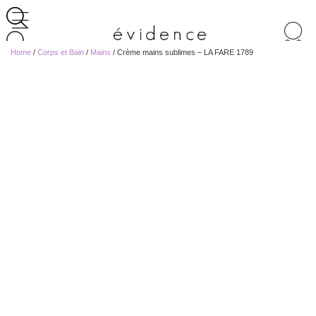
Recherche
de
Home
/
Corps et Bain
/
Mains
/ Crème mains sublimes – LA FARE 1789
produits