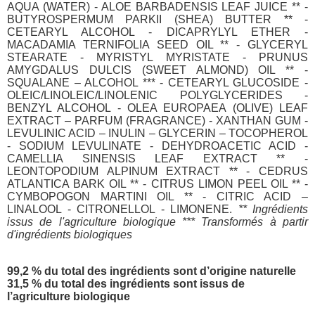
AQUA (WATER) - ALOE BARBADENSIS LEAF JUICE ** -
BUTYROSPERMUM PARKII (SHEA) BUTTER ** -
CETEARYL ALCOHOL - DICAPRYLYL ETHER -
MACADAMIA TERNIFOLIA SEED OIL ** - GLYCERYL
STEARATE - MYRISTYL MYRISTATE - PRUNUS
AMYGDALUS DULCIS (SWEET ALMOND) OIL ** -
SQUALANE – ALCOHOL *** - CETEARYL GLUCOSIDE -
OLEIC/LINOLEIC/LINOLENIC POLYGLYCERIDES -
BENZYL ALCOHOL - OLEA EUROPAEA (OLIVE) LEAF
EXTRACT – PARFUM (FRAGRANCE) - XANTHAN GUM -
LEVULINIC ACID – INULIN – GLYCERIN – TOCOPHEROL
- SODIUM LEVULINATE - DEHYDROACETIC ACID -
CAMELLIA SINENSIS LEAF EXTRACT ** -
LEONTOPODIUM ALPINUM EXTRACT ** - CEDRUS
ATLANTICA BARK OIL ** - CITRUS LIMON PEEL OIL ** -
CYMBOPOGON MARTINI OIL ** - CITRIC ACID –
LINALOOL - CITRONELLOL - LIMONENE.
** Ingrédients
issus de l'agriculture biologique *** Transformés à partir
d'ingrédients biologiques
99,2 % du total des ingrédients sont d’origine naturelle
31,5 % du total des ingrédients sont issus de
l’agriculture biologique